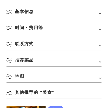
基本信息
时间・费用等
地址
759-4101 山口县长门市东深川 996 号
电话
0837-22-1310
联系方式
营业时间
17:00-23:30.
交通方式
从 JR 山阴线长门市站步行约 5 分钟。
-从长门市站巴士站步行约 5 分钟。
休息日
每周一
-从中国高速公路美祢 IC 出发，车程约 40 分钟。
推荐菜品
烧烤店
座位数
约 50 人
电话：
0837-22-1310
停车场
存在
地图
烤肉、舌尖盐、荷尔蒙、
奇夏沙拉、石烤拌饭和冷
其他推荐的 "美食"
面
在 Google 地图上查看