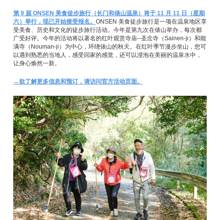
第 9 届 ONSEN 美食徒步旅行（长门和俵山温泉）将于 11 月 11 日（星期
六）举行，现已开始接受报名。
ONSEN 美食徒步旅行是一项在温泉地区享
受美食、历史和文化的徒步旅行活动。今年是第九次在俵山举办，每次都
广受好评。今年的活动将以著名的红叶观赏寺庙--圣念寺（Sainen-ji）和能
满寺（Nouman-ji）为中心，环绕俵山的秋天。在红叶季节漫步坐山，您可
以遇到熟悉的当地人，感受回家的感觉，还可以浸泡在美丽的温泉水中，
让身心焕然一新。
→欲了解更多信息和预订，请访问官方活动页面。