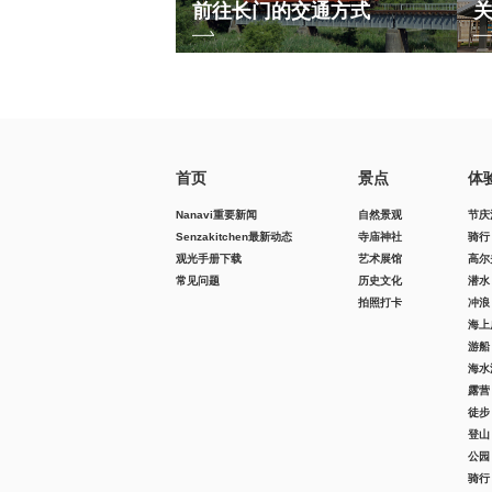
前往长门的交通方式
首页
景点
体
Nanavi重要新闻
自然景观
节庆
Senzakitchen最新动态
寺庙神社
骑行
观光手册下载
艺术展馆
高尔
常见问题
历史文化
潜水
拍照打卡
冲浪
海上
游船
海水
露营
徒步
登山
公园
骑行