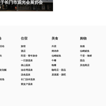
关于长门市观光会展协会
验
住宿
美食
购物
活动
旅馆
外卖
鱼糕
酒店
烤鸡串
仙崎鱿鱼
夫
民宿・青年旅舍
仙崎鱿鱼
干货・海鲜
一日游温泉
午餐
甜品
俵山温泉
晚餐
其他商店
皮划艇
油谷湾温泉
咖啡店・甜品
汤免温泉
居酒屋・酒吧
浴场
长门汤本温泉
黄波户温泉