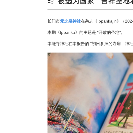
被选为国家 "吉祥圣地
长门市
元之泉神社
在杂志《Ippankajin》（202
本期《Ippanka》的主题是 "开放的圣地"。
本能寺神社在本报告的 "初日参拜的寺庙、神社