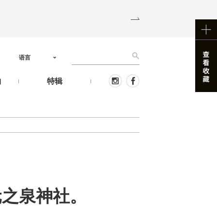
语言
物
特辑
绍了元之泉神社。