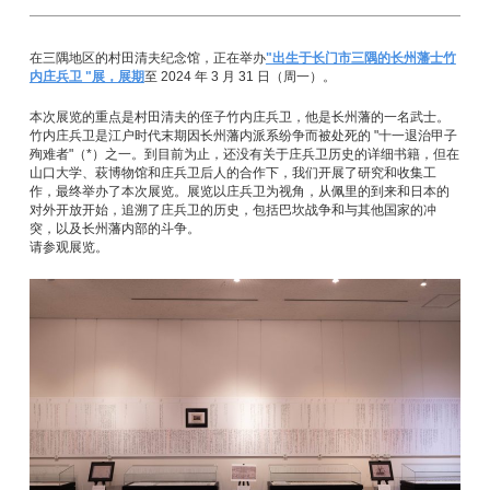
在三隅地区的村田清夫纪念馆，正在举办
"出生于长门市三隅的长州藩士竹
内庄兵卫 "展，展期
至 2024 年 3 月 31 日（周一）。
本次展览的重点是村田清夫的侄子竹内庄兵卫，他是长州藩的一名武士。
竹内庄兵卫是江户时代末期因长州藩内派系纷争而被处死的 "十一退治甲子
殉难者"（*）之一。到目前为止，还没有关于庄兵卫历史的详细书籍，但在
山口大学、萩博物馆和庄兵卫后人的合作下，我们开展了研究和收集工
作，最终举办了本次展览。展览以庄兵卫为视角，从佩里的到来和日本的
对外开放开始，追溯了庄兵卫的历史，包括巴坎战争和与其他国家的冲
突，以及长州藩内部的斗争。
请参观展览。