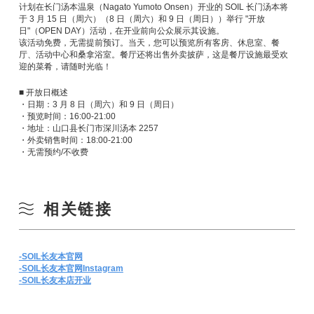
计划在长门汤本温泉（Nagato Yumoto Onsen）开业的 SOIL 长门汤本将
于 3 月 15 日（周六）（8 日（周六）和 9 日（周日））举行 "开放
日"（OPEN DAY）活动，在开业前向公众展示其设施。
该活动免费，无需提前预订。当天，您可以预览所有客房、休息室、餐
厅、活动中心和桑拿浴室。餐厅还将出售外卖披萨，这是餐厅设施最受欢
迎的菜肴，请随时光临！
■ 开放日概述
・日期：3 月 8 日（周六）和 9 日（周日）
・预览时间：16:00-21:00
・地址：山口县长门市深川汤本 2257
・外卖销售时间：18:00-21:00
・无需预约/不收费
相关链接
-SOIL长友本官网
-SOIL长友本官网Instagram
-SOIL长友本店开业