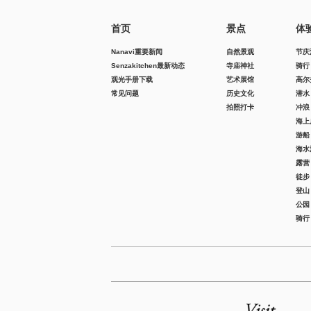
首页
景点
体
Nanavi重要新闻
自然景观
节庆
Senzakitchen最新动态
寺庙神社
骑行
观光手册下载
艺术展馆
高尔
常见问题
历史文化
潜水
拍照打卡
冲浪
海上
游船
海水
露营
徒步
登山
公园
骑行