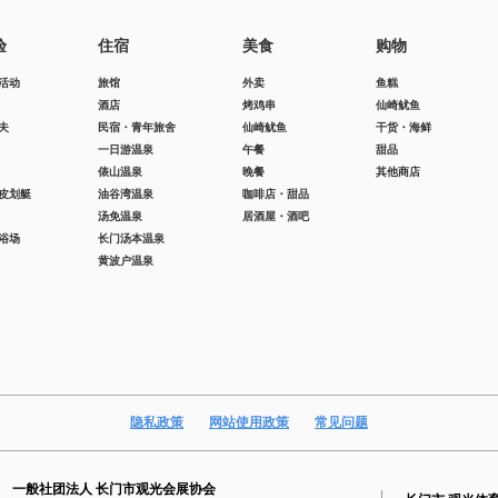
验
住宿
美食
购物
活动
旅馆
外卖
鱼糕
酒店
烤鸡串
仙崎鱿鱼
夫
民宿・青年旅舍
仙崎鱿鱼
干货・海鲜
一日游温泉
午餐
甜品
俵山温泉
晚餐
其他商店
皮划艇
油谷湾温泉
咖啡店・甜品
汤免温泉
居酒屋・酒吧
浴场
长门汤本温泉
黄波户温泉
隐私政策
网站使用政策
常见问题
一般社团法人 长门市观光会展协会