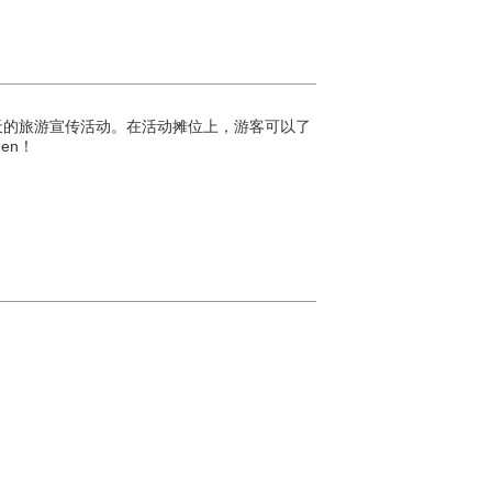
办为期三天的旅游宣传活动。在活动摊位上，游客可以了
en！