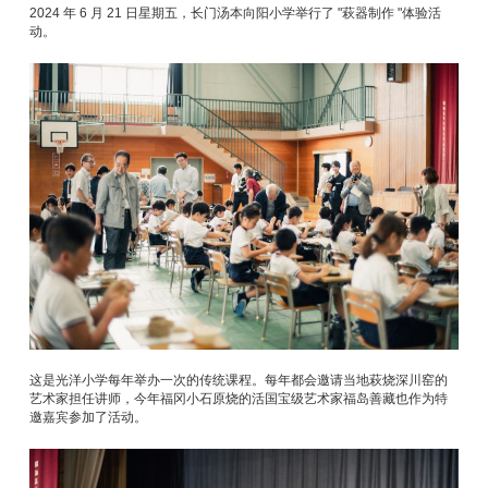
2024 年 6 月 21 日星期五，长门汤本向阳小学举行了 "萩器制作 "体验活
动。
这是光洋小学每年举办一次的传统课程。每年都会邀请当地萩烧深川窑的
艺术家担任讲师，今年福冈小石原烧的活国宝级艺术家福岛善藏也作为特
邀嘉宾参加了活动。