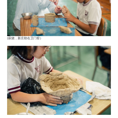
(萩烧，新庄助右卫门窑）