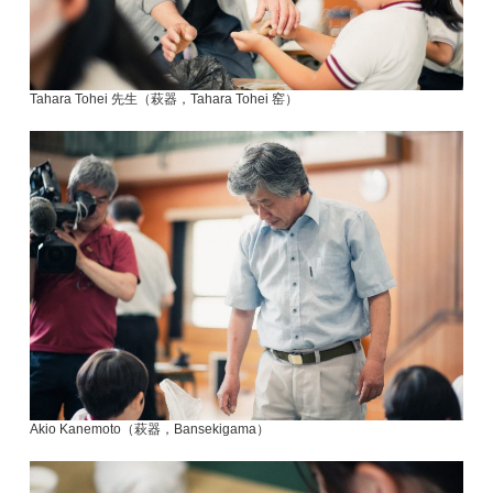
Tahara Tohei 先生（萩器，Tahara Tohei 窑）
Akio Kanemoto（萩器，Bansekigama）