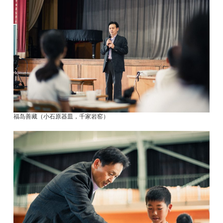
福岛善藏（小石原器皿，千家岩窑）