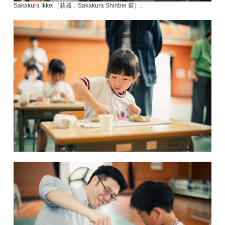
Sakakura Ikkei（萩器，Sakakura Shinbei 窑）。