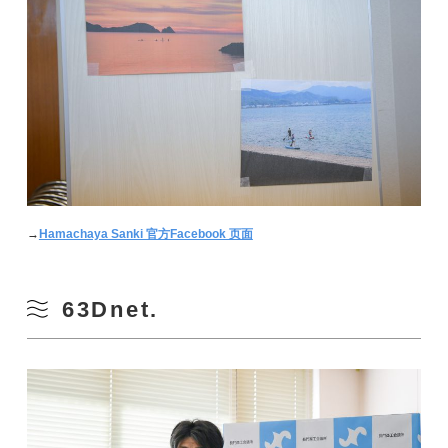
→
Hamachaya Sanki 官方Facebook 页面
63Dnet.