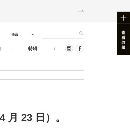
语言
物
特辑
 月 23 日）。