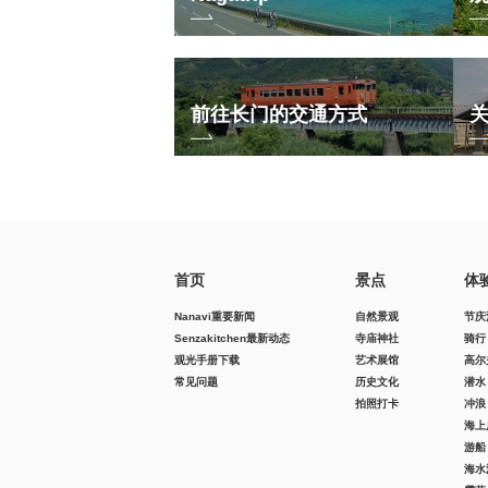
前往长门的交通方式
首页
景点
体
Nanavi重要新闻
自然景观
节庆
Senzakitchen最新动态
寺庙神社
骑行
观光手册下载
艺术展馆
高尔
常见问题
历史文化
潜水
拍照打卡
冲浪
海上
游船
海水