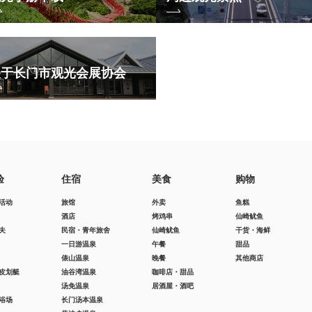
关于长门市观光会展协会
验
住宿
美食
购物
活动
旅馆
外卖
鱼糕
酒店
烤鸡串
仙崎鱿鱼
夫
民宿・青年旅舍
仙崎鱿鱼
干货・海鲜
一日游温泉
午餐
甜品
俵山温泉
晚餐
其他商店
皮划艇
油谷湾温泉
咖啡店・甜品
汤免温泉
居酒屋・酒吧
浴场
长门汤本温泉