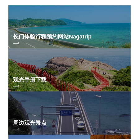
品尝河豚刺身和火锅 河豚养殖场之旅
Nagatrip 2021，春季（活动页面）。
在樱花盛开的丹阳寺，您可以亲手制作独一无二的萩器，体验历史和文
长门体验行程预约网站
Nagatrip
化。
日期 ⇒ 3 月 30 日（星期二） 关闭
从旅游信息中心 YUKUTE 出发的自行车
之旅 - 长门散落，春天。
行程包括参观只有 Naga Trip 才能进入的县内最大的养鱼场，以及品尝新
观光手册下载
鲜河豚的豪华套餐。
日期 6 月 10 日和 17 日星期四，7 月 8 日和 15 日星期四。
更多信息和预订，请点击此处
⇒
https://nagatrip.nanavi.jp/plan/1338/
与俵山的荞麦面师傅一起制作 "札鲁荞麦
周边观光景点
面