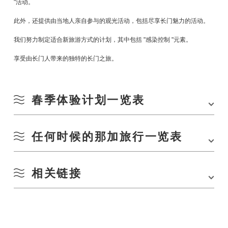
"活动。
此外，还提供由当地人亲自参与的观光活动，包括尽享长门魅力的活动。
我们努力制定适合新旅游方式的计划，其中包括 "感染控制 "元素。
享受由长门人带来的独特的长门之旅。
春季体验计划一览表
任何时候的那加旅行一览表
*最新计划在此不断更新。
长门汤本大尻漫步、达涅寺、萩烧体验。
相关链接
Nagatrip 还有一个全年节目。
请结合春季活动进行参观。
Nagatrip" 体验预订网站。
*最新计划在此不断更新。
Nagatrip 的官方 Facebook 页面。