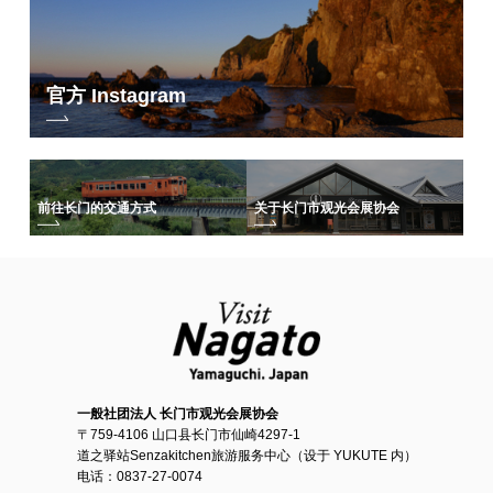
这是一条带午餐的旅游路线，使用租来的自行车游览以樱花闻名的长门汤
本温泉胜地。
官方 Instagram
日期 ⇒ 4 月 3 日（星期六） 结束
用橡子和贝壳制作原创艺术品
前往长门的交通方式
关于长门市观光会展协会
这是一项即使是初学者也能享受的荞麦面制作项目，由被称为俵山荞麦面
制作师的指导员教您每一个步骤。
日期 4 月至 12 月 周六/周日
更多信息和预订，请点击此处
⇒
https://nagatrip.nanavi.jp/plan/1345/
在仙崎享受古地图漫步--成为时间的旅行
一般社团法人 长门市观光会展协会
这项活动让参与者享受制作原创艺术品的乐趣，这些艺术品用长门的海洋
者。
〒759-4106 山口县长门市仙崎4297-1
和山脉中的贝壳和橡子装饰，并展示在漂流木上。
道之驿站Senzakitchen旅游服务中心（设于 YUKUTE 内）
电话：0837-27-0074
日期 第二和第四个星期日