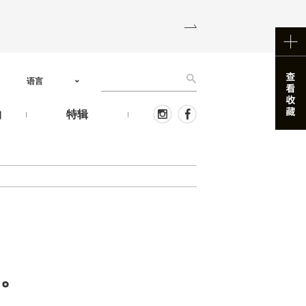
语言
物
特辑
售。