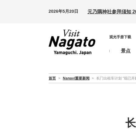
2026年5月20日
元乃隅神社参拜须知 20
观光手册下载
景点
首页
>
Nanavi重要新闻
>
长门出租车计划 “现已
长