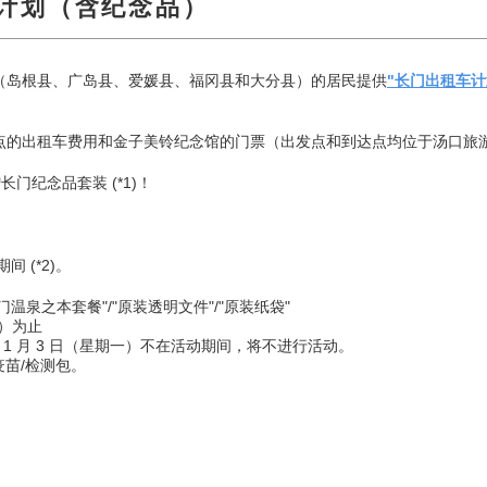
计划（含纪念品）
（岛根县、广岛县、爱媛县、福冈县和大分县）的居民提供
"长门出租车计划
点的出租车费用和金子美铃纪念馆的门票（出发点和到达点均位于汤口旅
门纪念品套装 (*1)！
 (*2)。
长门温泉之本套餐"/"原装透明文件"/"原装纸袋"
五）为止
022 年 1 月 3 日（星期一）不在活动期间，将不进行活动。
疫苗/检测包。