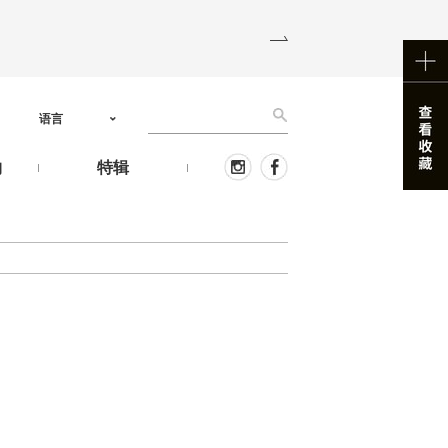
语言
物
特辑
。