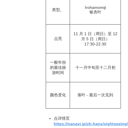
Irohamomiji
类型。
银杏叶
11 月 1 日（周日）至 12
点亮
月 5 日（周日）
17:30-22:30
一般年份
的最佳旅
十一月中旬至十二月初
游时间
颜色变化
落叶 - 最后一次见到
点详情页
https://nanavi.jp/zh-hans/sightseeing/t