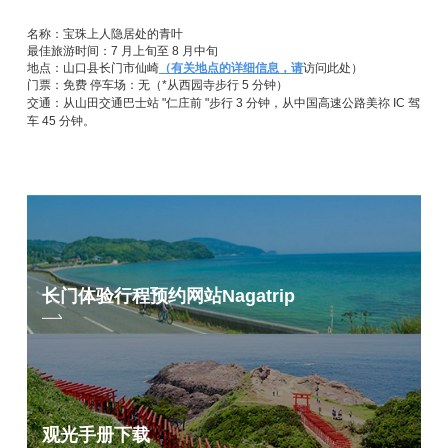
名称：宝珠上人隐居处的青叶
最佳旅游时间：7 月上旬至 8 月中旬
地点：山口县长门市仙崎
（有关地点的详细信息，请
访问此处）
门票：免费 停车场：无（*从西园寺步行 5 分钟）
交通：从山田交通巴士站 "仁庄前 "步行 3 分钟，
从中国高速公路美祢 IC 驾
车 45
分钟。
长门体验行程预约网站
Nagatrip
观光手册下载