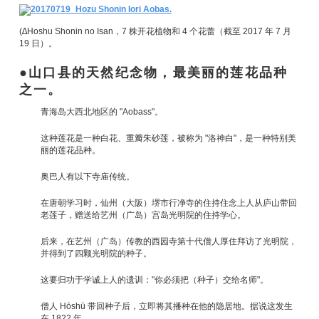
(∆Hoshu Shonin no Isan，7 株开花植物和 4 个花蕾（截至 2017 年 7 月
19 日）。
山口县的天然纪念物，最美丽的莲花品种
之一。
青海岛大西北地区的 "Aobass"。
这种莲花是一种白花、重瓣朱砂莲，被称为 "洛神白"，是一种特别美
丽的莲花品种。
奥巴人有以下寺庙传统。
在唐朝学习时，仙州（大阪）堺市行净寺的住持住念上人从庐山带回
老莲子，赠送给艺州（广岛）宫岛光明院的住持学心。
后来，在艺州（广岛）传教的西园寺第十代僧人厚住拜访了光明院，
并得到了四颗光明院的种子。
这要归功于学诚上人的遗训："你必须把（种子）交给名师"。
僧人 Hōshū 带回种子后，立即将其播种在他的隐居地。据说这发生
在 1822 年。