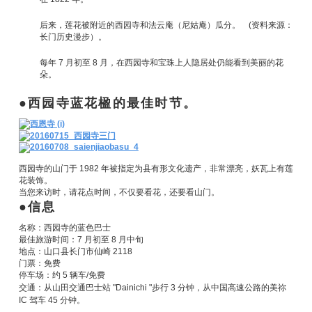
后来，莲花被附近的西园寺和法云庵（尼姑庵）瓜分。 (资料来源：
长门历史漫步）。
每年 7 月初至 8 月，在西园寺和宝珠上人隐居处仍能看到美丽的花
朵。
西园寺蓝花楹的最佳时节。
西园寺的山门于 1982 年被指定为县有形文化遗产，非常漂亮，妖瓦上有莲
花装饰。
当您来访时，请花点时间，不仅要看花，还要看山门。
信息
名称：西园寺的蓝色巴士
最佳旅游时间：7 月初至 8 月中旬
地点：山口县长门市仙崎 2118
门票：免费
停车场：约 5 辆车/免费
交通：从山田交通巴士站 "Dainichi "步行 3 分钟，
从中国高速公路的美祢
IC 驾车 45 分钟
。