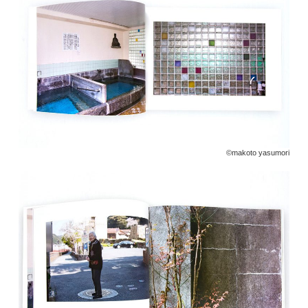
©️makoto yasumori