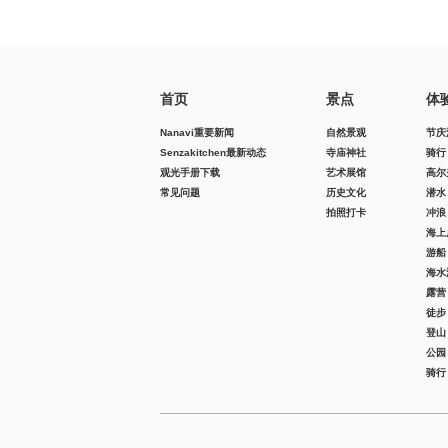
首页
景点
体
Nanavi重要新闻
自然景观
节庆
Senzakitchen最新动态
寺庙神社
骑行
观光手册下载
艺术展馆
高尔
常见问题
历史文化
潜水
拍照打卡
冲浪
海上
游船
海水
露营
徒步
登山
公园
骑行