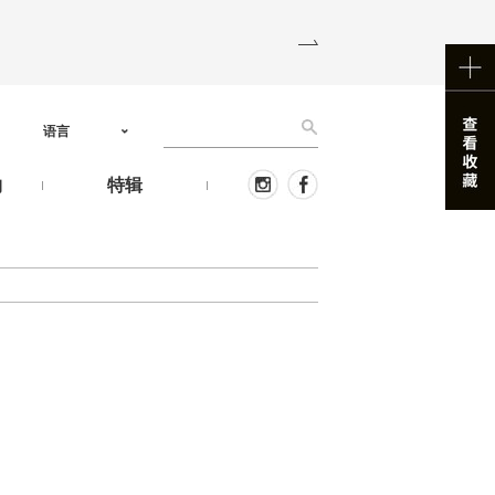
语言
物
特辑
。