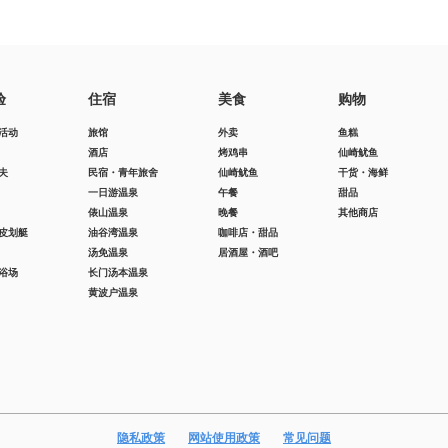
验
住宿
美食
购物
活动
旅馆
外卖
鱼糕
酒店
烤鸡串
仙崎鱿鱼
夫
民宿・青年旅舍
仙崎鱿鱼
干货・海鲜
一日游温泉
午餐
甜品
俵山温泉
晚餐
其他商店
皮划艇
油谷湾温泉
咖啡店・甜品
汤免温泉
居酒屋・酒吧
浴场
长门汤本温泉
黄波户温泉
隐私政策
网站使用政策
常见问题