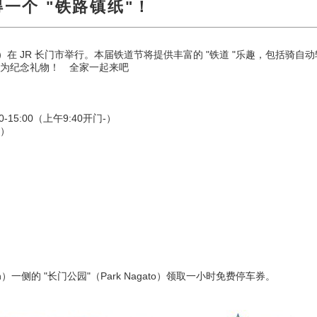
得一个 "铁路镇纸"！
（星期日）在 JR 长门市举行。本届铁道节将提供丰富的 "铁道 "乐趣，包
 "作为纪念礼物！ 全家一起来吧
-15:00（上午9:40开门-）
1）
ion）一侧的 "长门公园"（Park Nagato）领取一小时免费停车券。