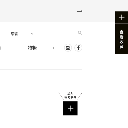
语言
物
特辑