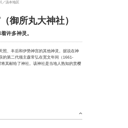
川／汤本地区
宫（御所丸大神社）
奉着许多神灵。
天照、丰后和伊势神宫的其他神灵。据说在神
的第二代领主森常弘在宽文年间（1661-
鹰时将其献给了神社。该神社是当地人熟知的赏樱