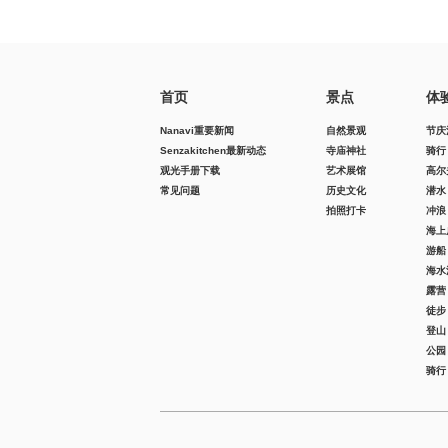
首页
景点
体
Nanavi重要新闻
自然景观
节庆
Senzakitchen最新动态
寺庙神社
骑行
观光手册下载
艺术展馆
高尔
常见问题
历史文化
潜水
拍照打卡
冲浪
海上
游船
海水
露营
徒步
登山
公园
骑行