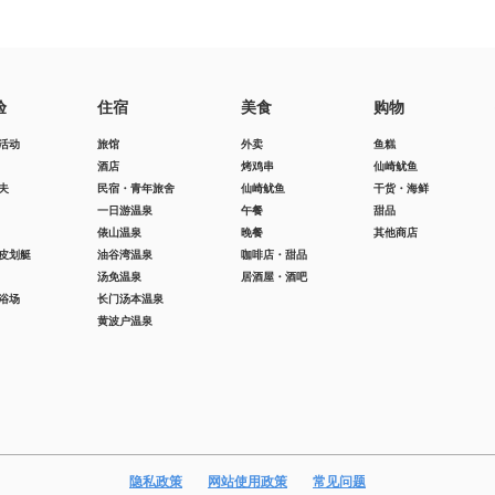
验
住宿
美食
购物
活动
旅馆
外卖
鱼糕
酒店
烤鸡串
仙崎鱿鱼
夫
民宿・青年旅舍
仙崎鱿鱼
干货・海鲜
一日游温泉
午餐
甜品
俵山温泉
晚餐
其他商店
皮划艇
油谷湾温泉
咖啡店・甜品
汤免温泉
居酒屋・酒吧
浴场
长门汤本温泉
黄波户温泉
隐私政策
网站使用政策
常见问题