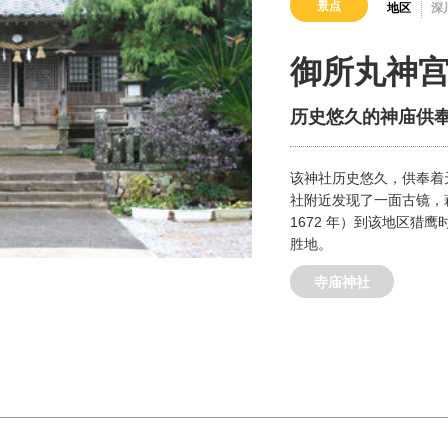
景点
地区
深
御所丸神
历史悠久的神庙供
该神社历史悠久，供奉着
社附近发现了一面古镜，萩
1672 年）到该地区猎
胜地。
寺庙神社