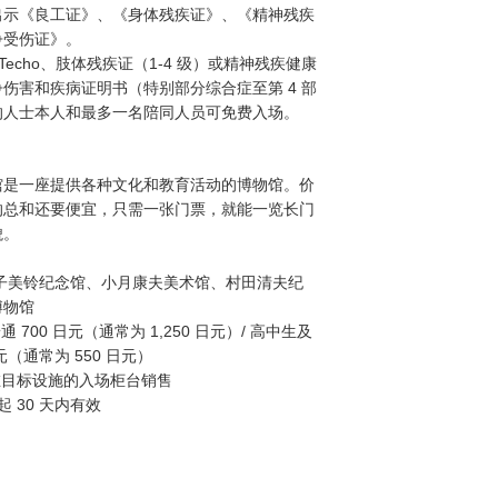
出示《良工证》、《身体残疾证》、《精神残疾
争受伤证》。
ku Techo、肢体残疾证（1-4 级）或精神残疾健康
伤害和疾病证明书（特别部分综合症至第 4 部
的人士本人和最多一名陪同人员可免费入场。
馆是一座提供各种文化和教育活动的博物馆。价
的总和还要便宜，只需一张门票，就能一览长门
貌。
金子美铃纪念馆、小月康夫美术馆、村田清夫纪
博物馆
通 700 日元（通常为 1,250 日元）/ 高中生及
日元（通常为 550 日元）
在目标设施的入场柜台销售
 30 天内有效