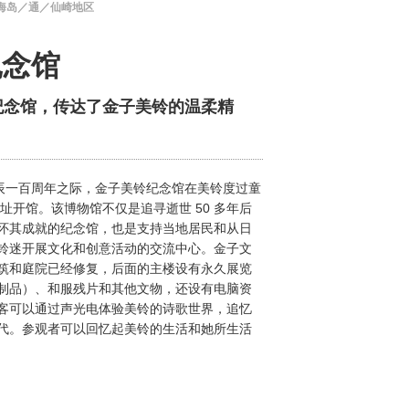
海岛／通／仙崎地区
纪念馆
纪念馆，传达了金子美铃的温柔精
美铃诞辰一百周年之际，金子美铃纪念馆在美铃度过童
旧址开馆。该博物馆不仅是追寻逝世 50 多年后
怀其成就的纪念馆，也是支持当地居民和从日
铃迷开展文化和创意活动的交流中心。金子文
筑和庭院已经修复，后面的主楼设有永久展览
制品）、和服残片和其他文物，还设有电脑资
客可以通过声光电体验美铃的诗歌世界，追忆
代。参观者可以回忆起美铃的生活和她所生活