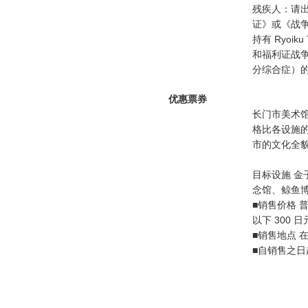
残疾人：请
证》或《战
持有 Ryoi
和福利证战争
分综合症）
优惠票券
长门市美术
格比各设施
市的文化全
目标设施 
念馆、鲸鱼
■销售价格 普
以下 300 
■销售地点 
■自销售之日起