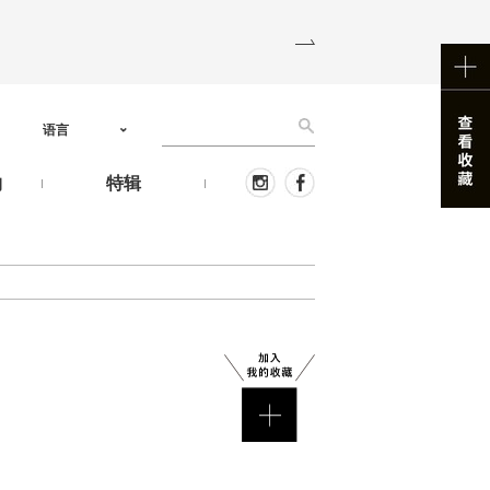
语言
物
特辑