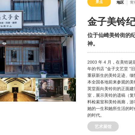
景点
地区
青
金子美铃
位于仙崎美铃街的
神。
2003 年 4 月，在
年的书店 "金子文艺堂 "
重获新生的美铃足迹、缅
本全国各地前来参观的美
英堂面向美铃街的正面建
室，展示美铃的遗稿（复
料检索室和美铃画廊，游
她的一生和她所生活的时
的时代。
艺术展馆