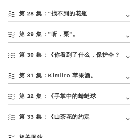
第 28 集："找不到的花瓶
地点：
神木川公园
日期：4 月初
第 29 集："听，栗"。
地点：德咀河侵蚀控制公园（三隅地区）
日期：3 月下旬。
第 30 集：《你看到了什么，保护伞？
地点：
神木川公园
日期：4 月初
第 31 集：Kimiiro 苹果酒。
地点：
Nami no Hashidate
/
青海岛海滨酒店
/ 靠近清爽的海滩
日期：7 月下旬
第 32 集：《手掌中的蜻蜓球
地点： 长门汤本温泉 IC 附近
日期： 8 月下旬。
第 33 集：《山茶花的约定
地点：Toufuri 河绿色防蚀公园/38 号县道沿线/津田农场直销店附近
日期：11 月下旬。
相关网站
⇒ 目前正在提交。