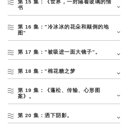
第 15 集：《世界，一封隔着玻璃的情
地点：宇佐木和谷巴士站附近
日期：4 月初
书
第 16 集："冷冰冰的花朵和颠倒的地
地点：涩木站附近/俵山社区中心附近/
江越川公园
附近/长门汤本 IC⠀附近
日期：4 月初
图"
第 17 集："被吸进一面大镜子"。
地点：俵山温泉街附近/俵山社区中心附近/俵山多功能交易广场
日期：3 月下旬。
第 18 集："棉花糖之梦
地点：
香德寺
（阿布拉亚地区）
日期：6 月下旬
第 19 集：《蓬松、传输、心形图
地点：松岛海岸（三栖地区）
日期：7 月下旬
案》。
第 20 集：洒下阴影。
地点：
田原岛
（油屋地区）
日期：6 月下旬