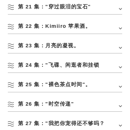
第 21 集："穿过眼泪的宝石"
地点：戈丹瀑布（俵山地区）
日期：8 月下旬。
第 22 集：Kimiiro 苹果酒。
地点：
Nami no Hashidate
/
青海岛海滨酒店
/ 靠近清爽的海滩
日期：7 月下旬
第 23 集：月亮的凝视。
地点：长门汤本温泉 IC⠀ 附近
日期：8 月下旬。
第 24 集："飞碟、闲逛者和挂锁
地点：长门三隅车站附近⠀
日期：11 月中旬
第 25 集："裸色茶点时间"。
地点：
西园寺
日期：11 月下旬
第 26 集："时空传递"
地点：俵山地区长门市
日期：11 月下旬。
第 27 集："我把你宠得还不够吗？
地点：阿布拉亚体育公园附近/阿布拉亚岛
日期：12 月中旬