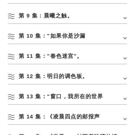
第 9 集：晨曦之触。
地点：阿布拉亚湾/阿布拉亚岛附近
日期：12 月中旬
第 10 集："如果你是沙漏
地点：
青海岛，
奥希希防波堤
日期：12 月下旬。
第 11 集："春色迷宫"。
地点：
神木川公园
日期：4 月初
第 12 集：明日的调色板。
地点：德咀河侵蚀控制公园（三隅地区）
日期：3 月下旬。
第 13 集："窗口，我所在的世界
地点：妙见山展望公园附近（油屋地区）
日期：3 月下旬。
第 14 集：《凌晨四点的邮报声
地点：熊野山公园和俵山社区中心附近
日期：4 月初。