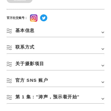
官方社交账号：
基本信息
联系方式
电话
0837-27-0074
官方社交账号
Instagram
X
关于摄影项目
(长门市观光会议协会
电话：
0837-27-0074
官方 SNS 账户
第 1 集："涛声，预示着开始"
Instagram
yukute yuku (@yukuteyuku)