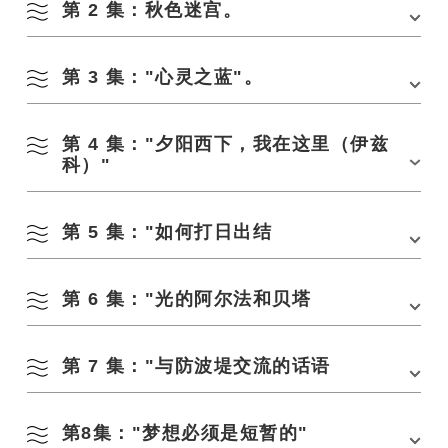
第 2 集：秋色迷宫。
地点：
Sawayaka 海滩
（仙崎地区）
日期：11 月中旬
推特
yukute yuku (@yukute_yuku)
第 3 集："心灵之蓝"。
地点：戈丹瀑布（俵山地区）
日期：11 月下旬。
第 4 集："夕阳西下，我在这里（伊兹
地点：
Tadano 海滩
日期：11 月下旬。
科）"
为什么不给长门拍照呢？
我们希望增加长门的摄影人口。有鉴于此，我们于 2018 年举办了摄影活
第 5 集："如何打日出结
地点：Aburaya Gobata/Aburaya 体育公园附近/Aburaya 岛
动 “YUKUTE PHOTO”，并于 2019 年 12 月开始在社交网站上发布以 “#长
日期：12 月中旬
门的故事#”为主题的照片，向全世界传递这一信息。这两项活动都是为了
介绍精彩的景点，让人们产生 “去长门拍照 “的愿望。
第 6 集："光的阿尔法和贝塔
地点：
青海岛
（283 县道上）/青海大桥
官方网页
日期：12 月下旬。
另请参阅照片项目的最新信息。
第 7 集："与防波堤交流的话语
地点： 长门汤本温泉 IC 和深川附近
YUKUTE PHOTO.
日期： 11 月下旬。
第8集："梦想必须是短暂的"
地点：白礁湖隧道附近
日期：11 月中旬