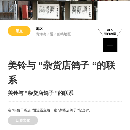
地区
景点
青海岛／通／仙崎地区
美铃与 “杂货店鸽子 “的联
系
美铃与 "杂货店鸽子 "的联系
在 "街角干货店 "附近矗立着一座 "杂货店鸽子 "纪念碑。
历史文化