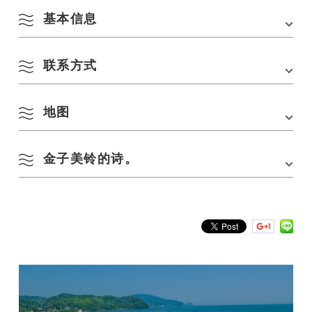
基本信息
联系方式
地址
山口县长门市仙崎 759-4106
电话
0837-27-0074
地图
长门市观光会议协会
交通方式
从 JR 仙崎站步行 5 分钟即可到达。
759-4106 山口县长门市仙崎 4297-1 YUKUTE 路边站 Senza Kitchen 旅
游信息中心
电话：
0837-27-0074
金子美铃的诗。
在 Google 地图上查看
杂货店的鸽子 金子美铃
亲鸽、子鸽
三只鸽子
在杂货店的屋檐下咕咕叫。
茄子是紫色的
卷心菜是绿色的
草莓也是红色的
光泽而湿润。
我该买什么呢？
白鸽咕咕地叫着，