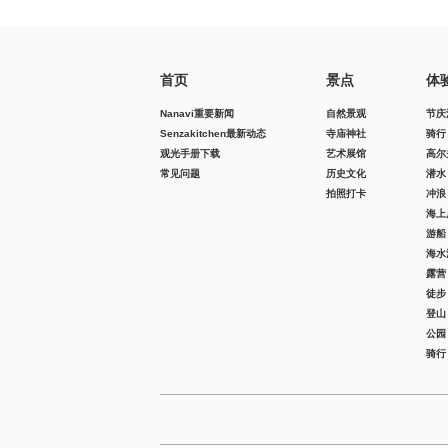
首页
景点
体
Nanavi重要新闻
自然景观
节庆
Senzakitchen最新动态
寺庙神社
骑行
观光手册下载
艺术展馆
高尔
常见问题
历史文化
潜水
拍照打卡
冲浪
海上
游船
海水
露营
徒步
登山
公园
骑行