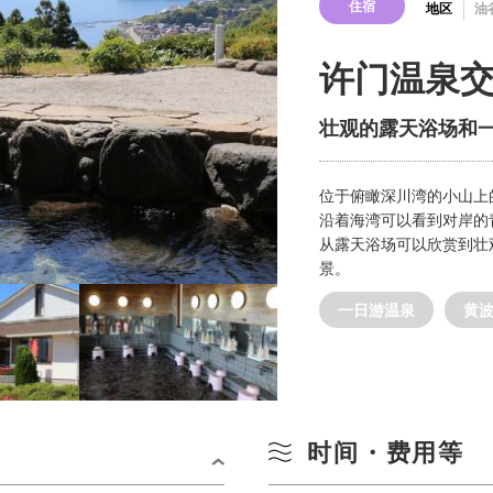
住宿
地区
油
许门温泉
壮观的露天浴场和
位于俯瞰深川湾的小山上
沿着海湾可以看到对岸的
从露天浴场可以欣赏到壮
景。
一日游温泉
黄
时间・费用等