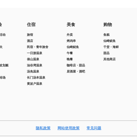
验
住宿
美食
购物
活动
旅馆
外卖
鱼糕
酒店
烤鸡串
仙崎鱿鱼
夫
民宿・青年旅舍
仙崎鱿鱼
干货・海鲜
一日游温泉
午餐
甜品
俵山温泉
晚餐
其他商店
皮划艇
油谷湾温泉
咖啡店・甜品
汤免温泉
居酒屋・酒吧
浴场
长门汤本温泉
黄波户温泉
隐私政策
网站使用政策
常见问题