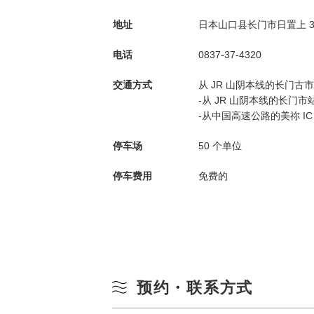
地址
日本山口县长门市日置上 3137
电话
0837-37-4320
交通方式
从 JR 山阴本线的长门古市
-从 JR 山阴本线的长门市
-从中国高速公路的美祢 IC 
停车场
50 个单位
停车费用
免费的
预约・联系方式