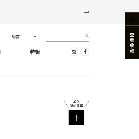
语言
物
特辑