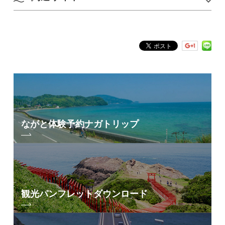
・新山口駅から(約60分)
Google Mapsはこちら
新山口駅⇒県道353号⇒国道9号⇒県道28号⇒県道
ご利用料金
■通常料金(市外からのお客様)
31号⇒国道316号⇒長門市
長門おもちゃ美術館
・おとな(中学生以上)：800円
・こども(1歳～小学生以下)：600円
■公共交通機関でのアクセス
・ペア券(おとな1名、こども1名)：1,300円
・JR美祢線「長門市駅」からバスで約10分
※1歳未満無料
・JR仙崎線「仙崎駅」から徒歩で約5分
※小学生以下は保護者同伴での入館をお願いしま
す
駐車場
156台
▽団体料金
駐車場料金
無料
・おとな(中学生以上)：700円
・こども(1歳～小学生以下)：500円
お手洗い
あり
ながと体験予約
ナガトリップ
※15名以上でのご利用で団体割引料金にて入館い
ただけます
公式SNSアカウント
Instagram
X
Facebook
■市内からのお客様
・おとな(中学生以上)：400円
・こども(1歳～小学生以下)：200円
観光パンフレット
ダウンロード
■キッズクルーズ船「弁天」
【2026年2月15日より、キッズクルーズ船「弁
天」運行再開！】