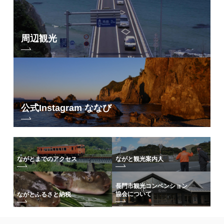
・スタンダードコース：1名700円(ペア1,200円)
・プレミアムコース：1名1,000円(ペア1,800円)
※乗船には入館券が必要です
周辺観光
■障害手帳をお持ちの方
・ご本人と付き添い人1名：無料
公式Instagram ななび
ながとまでのアクセス
ながと観光案内人
長門市観光コンベンション
協会について
ながとふるさと納税