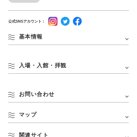
公式SNSアカウント：
基本情報
住所
〒759-4106 山口県長門市仙崎4297-1 センザキッ
チン内
入場・入館・拝観
TEL
0837-27-0337
営業時間
10:00～16:00(入館15:30まで)
アクセス
■車でのアクセス
お問い合わせ
・広島方面から(約30分)
定休日
■休館日
美祢IC⇒国道435号⇒国道316号⇒長門市
毎週木曜日/年末年始(12月29日~1月2日まで)
・九州方面から(約45分)
※祝日、GW、夏休み期間中など繁忙期は木曜日
美祢西IC⇒県道33号⇒国道435号⇒国道316号⇒
マップ
長門おもちゃ美術館
開館
長門市
TEL :
0837-27-0337
・山口宇部空港から(約80分)
Email : info@nagato-toymuseum.com
■冬季休館日
山口宇部空港⇒国道190号⇒県道71号⇒国道316
URL :
https://www.nagato-toymuseum.com/
毎週水、木曜日(12月~3月の期間中)
号⇒長門市
関連サイト