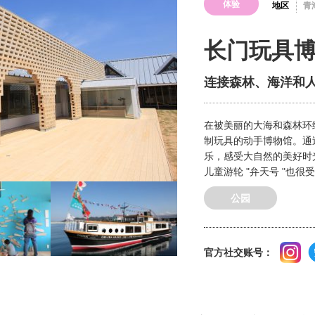
体验
地区
青
长门玩具
连接森林、海洋和
在被美丽的大海和森林环绕
制玩具的动手博物馆。通
乐，感受大自然的美好时
儿童游轮 "弁天号 "也很
公园
官方社交账号：