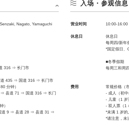
入场・参观信息
 Senzaki, Nagato, Yamaguchi
营业时间
10:00-16:
休息日
休息日
每周四/新年假期
*国定假日、
）
■冬季假期
国道 316 ⇒ 长门市
每周三和周四
）
国道 435 ⇒ 国道 316 ⇒ 长门市
80 分钟）
费用
常规价格（
⇒ 县道 71 ⇒ 国道 316 ⇒ 长门
- 成人（初
- 儿童（1 
分钟）
- 双人票（1
道 9 ⇒ 县道 28 ⇒ 县道 31 ⇒
*未满 1 岁
*请注意，