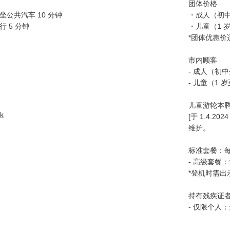
团体价格
"乘坐公共汽车 10 分钟
・成人（初中
步行 5 分钟
・儿童（1 
*团体优惠价
市内顾客
- 成人（初
- 儿童（1 
儿童游轮本
k
[于 1.4.
维护。
标准套餐：每人
- 高级套餐：每
*登机时需出
持有残疾证
- 仅限个人