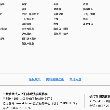
活动
旅馆
外卖
鱼糕
酒店
烤鸡串
仙崎鱿鱼
夫
民宿・青年旅舍
仙崎鱿鱼
干货・海鲜
一日游温泉
午餐
甜品
俵山温泉
晚餐
其他商店
皮划艇
油谷湾温泉
咖啡店・甜品
汤免温泉
居酒屋・酒吧
浴场
长门汤本温泉
黄波户温泉
隐私政策
网站使用政策
常见问题
一般社团法人 长门市观光会展协会
长门市 观光体
〒759-4106 山口县长门市仙崎4297-1
〒759-4192
道之驿站Senzakitchen旅游服务中心（设于 YUKUTE 内）
电话：0837-23-
电话：0837-27-0074