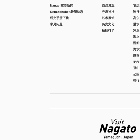
Nanavi重要新闻
自然景观
节庆
Senzakitchen最新动态
寺庙神社
骑行
观光手册下载
艺术展馆
高尔
常见问题
历史文化
潜水
拍照打卡
冲浪
海上
游船
海水
露营
徒步
登山
公园
骑行