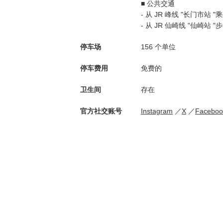
■ 公共交通
- 从 JR 峰线 "长门市站 
- 从 JR 仙崎线 "仙崎站 "
停车场
156 个单位
停车费用
免费的
卫生间
存在
官方社交账号
Instagram
X
Faceboo