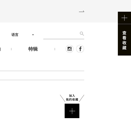
语言
物
特辑