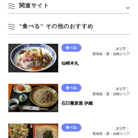
2,940円
2,730円
関連サイト
Google Mapsはこちら
"食べる" その他のおすすめ
活イカ本家 㐂楽(公式サイト)
テイクアウト情報はこちら(＃飯友ながと公式サイト)
食べる
エリア
青海島・通・仙崎エリア
仙崎本丸
食べる
エリア
青海島・通・仙崎エリア
石臼蕎麦屋 伊織
食べる
エリア
青海島・通・仙崎エリア