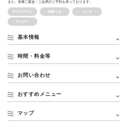
また、各種ご宴会・ご会席のご予約も承っております。
テイクアウト
仙崎イカ
ランチ
ディナー
基本情報
時間・料金等
住所
〒759-4107 山口県長門市仙崎4137番地3
TEL
0837-26-1235
お問い合わせ
営業時間
11：00～14：00
アクセス
・JR山陰本線「仙崎駅」から、徒歩で約5分
17：30～20：00（予約制）
・JR山陰本線「長門市駅」からバスで約6分「観
光船乗場」バス停下車、徒歩約3分
定休日
不定休
おすすめメニュー
和食処 きらく
・中国自動車道「美祢IC」から車で約50分
〒759-4107 山口県長門市仙崎4137番地の3
収容人数
テーブル6席6人 テーブル13席54人
TEL :
0837-26-1235
駐車場
12台
URL :
http://www.ikiika-kiraku.com/
マップ
活イカ膳
うにめし