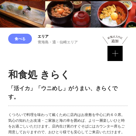
エリア
食べる
青海島・通・仙崎エリア
和食処 きらく
「活イカ」「ウニめし」がうまい、きらくで
す。
くつろいで料理を味わって戴くために店内はお座敷を中心に約６０席。
気心の知れたお友達・ご家族と海の幸を囲めば、より一層楽しいひと時
をお過ごしいただけます。店内生け簀のすぐそばにはカウンター席もご
用意しておりますので、おひとり様でも安心してご来店いただけます。