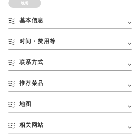
晚餐
基本信息
时间・费用等
地址
山口县长门市仙崎 4137-3 邮编 759-4107
电话
0837-26-1235
联系方式
营业时间
11:00-14:00
交通方式
从 JR 山阴本线仙崎站步行约 5 分钟。
17:30-20:00（需预约）
- 从 JR 山阴本线长门市站乘坐公共汽车约 6 分钟，
从 Kanko Senba 公共汽车站步行约 3 分钟。
休息日
非计划假期
推荐菜品
日本餐厅 Kiraku
- 从中国高速公路美祢 IC 驾车约 50 分钟。
日本山口县长门市仙崎 4137-3 号（邮编 759-4107
座位数
6 号桌可容纳 6 人 13 号桌可容纳 54 人
电话：
0837-26-1235
停车场
12 个单位
网站链接：
http://www.ikiika-kiraku.com/
地图
活乌贼餐
海胆粉
2 940 日元
2,730 日元
相关网站
在 Google 地图上查看