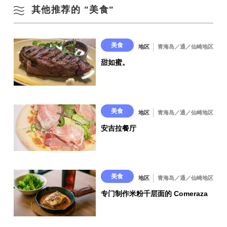
其他推荐的 "美食"
菊乐（官方网站），活鱿鱼的主要产地
有关外卖信息，请点击此处（#Iiyu Nagato 的官方网站）。
美食
地区
青海岛／通／仙崎地区
甜如蜜。
美食
地区
青海岛／通／仙崎地区
安吉拉餐厅
美食
地区
青海岛／通／仙崎地区
专门制作米粉千层面的 Comeraza