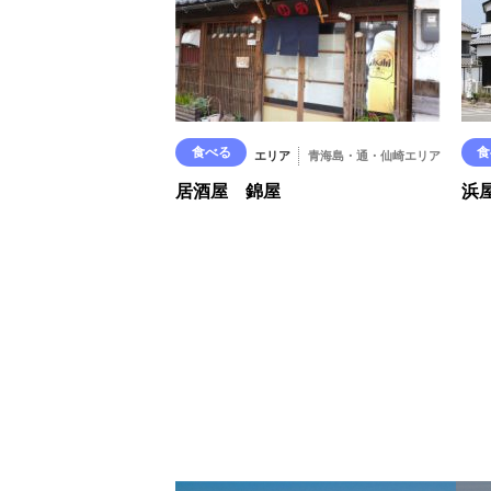
食べる
食
エリア
青海島・通・仙崎エリア
居酒屋 錦屋
浜