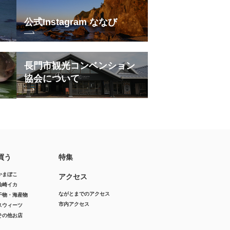
公式Instagram ななび
長門市観光コンベンション
協会について
買う
特集
かまぼこ
アクセス
仙崎イカ
ながとまでのアクセス
干物・海産物
市内アクセス
スウィーツ
その他お店