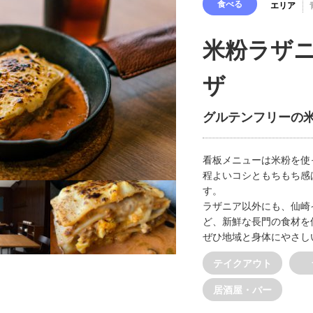
食べる
エリア
米粉ラザ
ザ
グルテンフリーの
看板メニューは米粉を使
程よいコシともちもち感
す。
ラザニア以外にも、仙崎
ど、新鮮な長門の食材を
ぜひ地域と身体にやさし
テイクアウト
居酒屋・バー