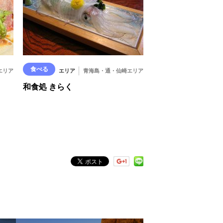
食べる
エリア
エリア
青海島・通・仙崎エリア
和食処 きらく