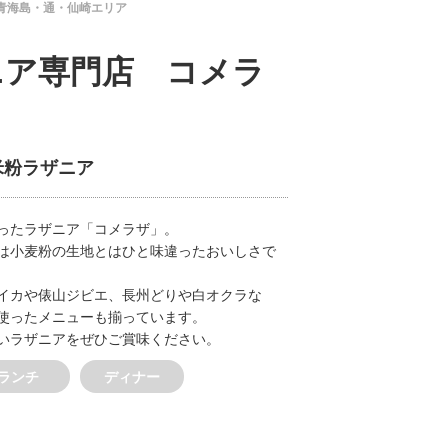
青海島・通・仙崎エリア
ニア専門店 コメラ
米粉ラザニア
ったラザニア「コメラザ」。
は小麦粉の生地とはひと味違ったおいしさで
イカや俵山ジビエ、長州どりや白オクラな
使ったメニューも揃っています。
いラザニアをぜひご賞味ください。
ランチ
ディナー