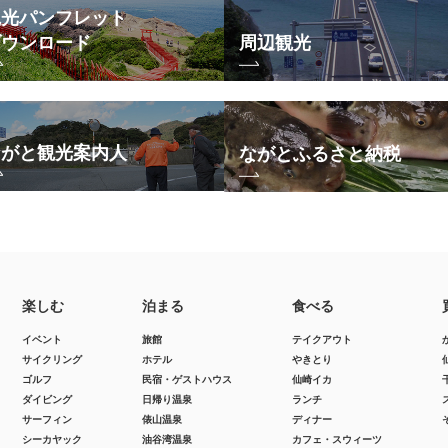
観光パンフレット
ダウンロード
周辺観光
ながと観光案内人
ながとふるさと納税
楽しむ
泊まる
食べる
イベント
旅館
テイクアウト
サイクリング
ホテル
やきとり
ゴルフ
民宿・ゲストハウス
仙崎イカ
ダイビング
日帰り温泉
ランチ
サーフィン
俵山温泉
ディナー
シーカヤック
油谷湾温泉
カフェ・スウィーツ