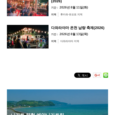
« 7월
9월 »
(2026)
2026년 8월 11일(화)
기간：
지역
후카와·유모토 지역
다와라야마 온천 납량 축제(2026)
오미지마섬·가요
이·센자키 지역
2026년 8월 13일(목)
기간：
유야·헤키 지역
미스미 지역
지역
다와라야마 지역
후카와·유모토 지역
다와라야마 지역
키워드 검색
by Freeword