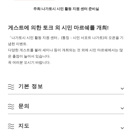
주최:나가토시 시민 활동 지원 센터 준비실
게스트에 의한 토크 외 시민 마르쉐를 개최!
「나가토시 시민 활동 지원 센터」(통칭：시민 서포트 나가토)의 오픈을 기
념한 이벤트.
다양한 게스트를 불러 세미나 등이 개최되는 것 외에 시민 마르쉐에서는 많
은 출점이 늘어서 있습니다.
꼭 여러분 오시기 바랍니다.
기본 정보
문의
행사장
나가토시 시민 활동 지원 센터 (구 나가토시 물산 관
광 센터)
지도
나가토시 시민 활동 지원 센터 준비실
TEL:
0837-27-0071