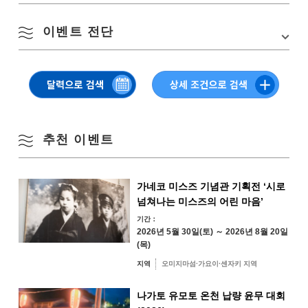
8월
Email:shiminshien@city.nagato.lg.jp
이벤트 전단
Google 지도에서 보기
계절별 검색
by Season
월
화
수
목
금
토
일
▽ 클릭 or 탭으로 보실 수 있습니다
1
2
봄
3
4
5
6
7
8
9
추천 이벤트
여름
10
11
12
13
14
15
16
가네코 미스즈 기념관 기획전 ‘시로
가을
넘쳐나는 미스즈의 어린 마음’
17
18
19
20
21
22
23
기간：
2026년 5월 30일(토) ～ 2026년 8월 20일
겨울
24
25
26
27
28
29
30
(목)
지역
오미지마섬·가요이·센자키 지역
31
나가토 유모토 온천 납량 윤무 대회
지역별 검색
by Area