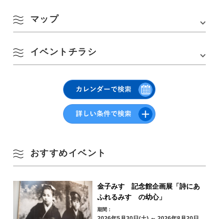
マップ
長門市市民活動支援センター準備室
TEL :
0837-27-0071
Email : shiminshien@city.nagato.lg.jp
イベントチラシ
Google Mapsはこちら
8月
▽クリックorタップでご覧いただけます
季節から検索
by Season
月
火
水
木
金
土
日
1
2
おすすめイベント
春
3
4
5
6
7
8
9
夏
金子みすゞ記念館企画展「詩にあ
10
11
12
13
14
15
16
ふれるみすゞの幼心」
期間：
秋
2026年5月30日(土) ～ 2026年8月20日