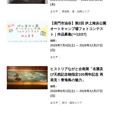
17
18
19
20
21
22
23
(木)
冬
エリア
青海島・通・仙崎エリア
24
25
26
27
28
29
30
【長門市油谷】第2回 伊上海浜公園
31
オートキャンプ場フォトコンテス
ト｜作品募集(〜12/27)
エリアから検索
by Area
« 7月
9月 »
期間：
2026年7月4日(土) ～ 2026年12月27日
(日)
エリア
青海島・通・仙
ヒストリアながと企画展「名勝及
崎エリア
び天然記念物指定100周年記念 再
油谷・日置エリア
三隅エリア
発見！青海島の魅力」
深川・湯本エリア
期間：
2026年8月1日(土) ～ 2026年12月27日
俵山エリア
(日)
エリア
深川・湯本エリア