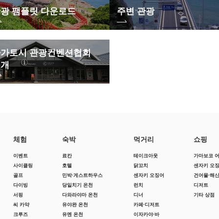
광 팸플릿 다운로드
주변 관광
가토시 관광컨벤션협회
소개
체험
숙박
먹거리
쇼핑
이벤트
료칸
테이크아웃
가마보코 
사이클링
호텔
닭꼬치
센자키 오
골프
민박·게스트하우스
센자키 오징어
건어물·해
다이빙
당일치기 온천
런치
디저트
서핑
다와라야마 온천
디너
기타 상점
씨 카약
유야완 온천
카페·디저트
크루즈
유멘 온천
이자카야·바