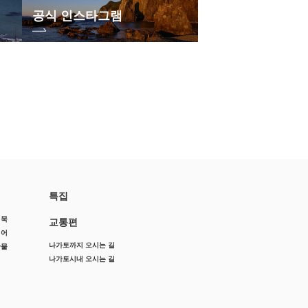
공식 인스타그램
특집
어묵
교통편
징어
나가토까지 오시는 길
산물
나가토시내 오시는 길