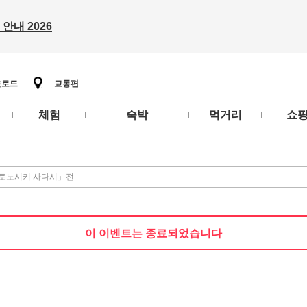
안내 2026
운로드
교통편
체험
숙박
먹거리
쇼
「토노시키 사다시」전
이 이벤트는 종료되었습니다