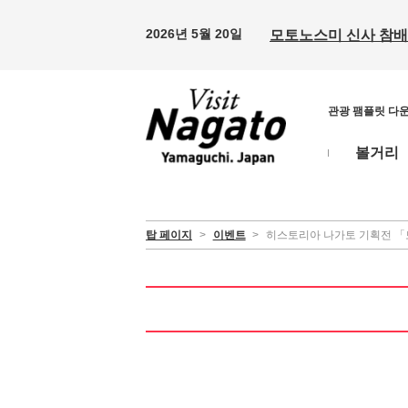
2026년 5월 20일
모토노스미 신사 참배 
관광 팸플릿 다
볼거리
탑 페이지
>
이벤트
>
히스토리아 나가토 기획전 