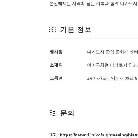
본전에서는 지역에 남는 기록과 함께 나가토시가
봄
월
기본 정보
여름
3
가을
행사장
나가토시 종합 문화재 센
10
소재지
야마구치현 나가토시 히가시
겨울
교통편
JR 나가토시역에서 차로 
17
24
31
문의
URL:
https://nanavi.jp/ko/sightseeing/hisu