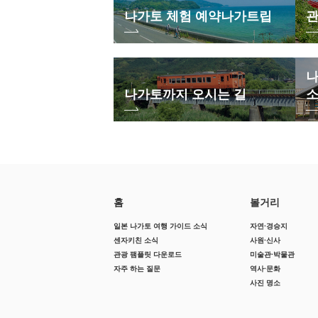
나가토 체험 예약
나가트립
관
나
나가토까지 오시는 길
홈
볼거리
일본 나가토 여행 가이드 소식
자연·경승지
센자키친 소식
사원·신사
관광 팸플릿 다운로드
미술관·박물관
자주 하는 질문
역사·문화
사진 명소