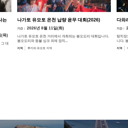
나는
나가토 유모토 온천 납량 윤무 대회(2026)
다와라
2026년 8월 11일(화)
기간：
기간：
일(목)
나가토 유모토 온천 거리에서 개최되는 봉오도리 대회입니다.
탕치장
봉오도리와 등불 싱크 외에 장치...
니다. 
 그 대
지역
후카와·유모토 지역
지역