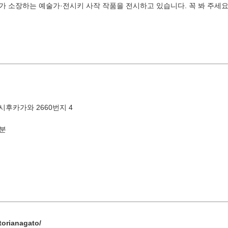
 소장하는 예술가·전시키 사작 작품을 전시하고 있습니다. 꼭 봐 주세요
화
수
목
금
토
1
유야·헤
4
5
6
7
8
터
11
12
13
14
15
후카가와 2660번지 4
5분
18
19
20
21
22
키워드 검색
by F
25
26
27
28
29
« 7월
9월 »
torianagato/