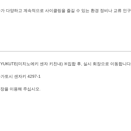
가 다양하고 계속적으로 사이클링을 즐길 수 있는 환경 정비나 교류 인구
8월
YUKUTE(미치노에키 센자 키친내) ※집합 후, 실시 회장으로 이동합니다
지역별 검색
by A
나가토시 센자키 4297-1
장을 이용해 주십시오.
화
수
목
금
토
1
유야·헤
4
5
6
7
8