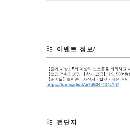
이벤트 정보/
【참가 대상】5세 이상의 보조륜을 제외하고 자
【모집 정원】10명 【참가 요금】 1인 500엔(
【준비물】보험증・자전거・헬멧・작은 배낭・장
https://forms.gle/dAc7dE34rTD4zYfj7
전단지