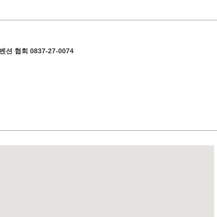
11
12
13
14
15
18
19
20
21
22
협회 0837-27-0074
키워드 검색
by F
25
26
27
28
29
« 7월
9월 »