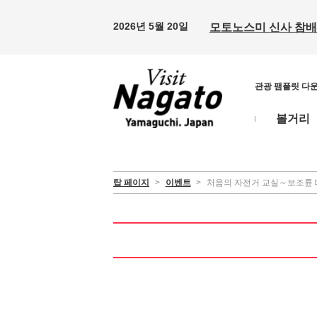
2026년 5월 20일
모토노스미 신사 참배 
관광 팸플릿 다
볼거리
탑 페이지
>
이벤트
>
처음의 자전거 교실～보조륜 떼어