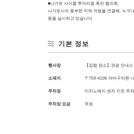
■나가토 사이클 투어리즘 촉진 협의회
나가토시의 풍부한 지역 자원을 연결해, 누구나
동을 실시하고 있습니다.
기본 정보
행사장
【집합 장소】관광 안내소 
계절별 검색
by Season
소재지
〒759-4106 야마구치현 
봄
주차장
미치노에키 센자 키친 주차
월
주차장 요금
무료
여름
3
가을