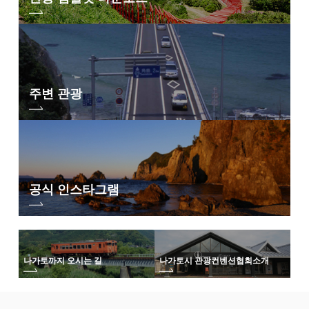
주변 관광
공식 인스타그램
나가토까지 오시는 길
나가토시 관광컨벤션협회
소개