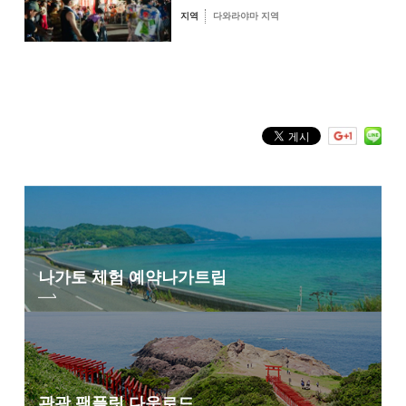
지역
다와라야마 지역
키워드 검색
by Freeword
나가토 체험 예약
나가트립
관광 팸플릿 다운로드