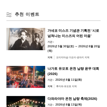
17
18
19
20
21
22
23
겨울
추천 이벤트
24
25
26
27
28
29
30
31
가네코 미스즈 기념관 기획전 ‘시로
지역별 검색
by Area
넘쳐나는 미스즈의 어린 마음’
« 7월
9월 »
기간：
2026년 5월 30일(토) ～ 2026년 8월 20일
(목)
지역
오미지마섬·가요이·센자키 지역
오미지마섬·가요
이·센자키 지역
나가토 유모토 온천 납량 윤무 대회
(2026)
유야·헤키 지역
미스미 지역
2026년 8월 11일(화)
기간：
후카와·유모토 지역
지역
후카와·유모토 지역
다와라야마 지역
다와라야마 온천 납량 축제(2026)
2026년 8월 13일(목)
기간：