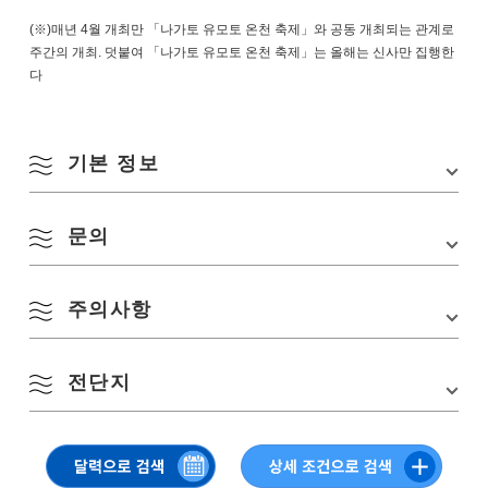
(※)매년 4월 개최만 「나가토 유모토 온천 축제」와 공동 개최되는 관계로
주간의 개최. 덧붙여 「나가토 유모토 온천 축제」는 올해는 신사만 집행한
다
기본 정보
8월
문의
행사장
오토노부 강 하천 공원
계절별 검색
by Season
월
화
수
목
금
토
일
소재지
〒759-4103 야마구치현 나가토시 후카가와 유모토
주의사항
유모토 온천 여관 협동 조합
교통편
■JR 산인 본선 「나가토 유모토역」에서 도보로 약
1
2
TEL:
0837-25-3611
5분
봄
■중국 자동차도로 「미네 IC」에서 차로 약 45분
전단지
3
4
5
6
7
8
9
주차장
나가토 유모토 온천 주차장(국도 316호선 따라)
여름
・우천시 중지/소우 결행 ・방문시에는, 마스크 착용・소독을
부탁합니다
10
11
12
13
14
15
16
주차장 요금
유료(버스는 예약제)
▽ 클릭 or 탭으로 보실 수 있습니다
가을