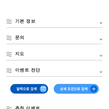
기본 정보
8월
문의
행사장
센조시키 고원 캠프장 주변
계절별 검색
by Season
소재지
〒759-4402 야마구치현 나가토시 히치나카 1138-
1
지도
땀땀 축제 센조지시키 MTB 실행위원회
월
화
수
목
금
토
일
〒759-4106 야마구치현 나가토시 센자키 843-1(일출남상회내)
교통편
・JR 나가토코이치역에서 택시로 약 5분
TEL:
0837-26-0955
1
2
・JR 나가토시역에서 택시로 약 20분
URL:
https://www.gotjp.com/mtb/
이벤트 전단
봄
・중국 자동차도 미네 IC에서 차로 약 60분
Google 지도에서 보기
3
4
5
6
7
8
9
여름
▽ 탭 & 클릭하면 큰 이미지가 표시됩니다.
10
11
12
13
14
15
16
가을
17
18
19
20
21
22
23
추천 이벤트