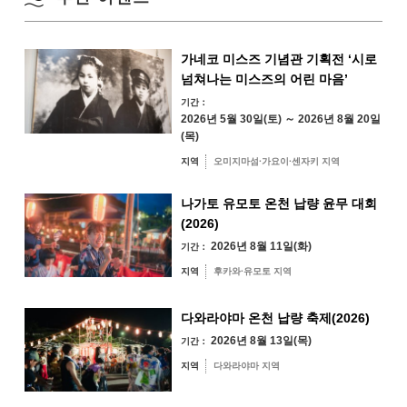
겨울
24
25
26
27
28
29
30
가네코 미스즈 기념관 기획전 ‘시로
31
넘쳐나는 미스즈의 어린 마음’
지역별 검색
기간：
by Area
« 7월
9월 »
2026년 5월 30일(토) ～ 2026년 8월 20일
(목)
지역
오미지마섬·가요이·센자키 지역
나가토 유모토 온천 납량 윤무 대회
오미지마섬·가요
(2026)
이·센자키 지역
2026년 8월 11일(화)
기간：
유야·헤키 지역
미스미 지역
지역
후카와·유모토 지역
후카와·유모토 지역
다와라야마 지역
다와라야마 온천 납량 축제(2026)
2026년 8월 13일(목)
기간：
지역
다와라야마 지역