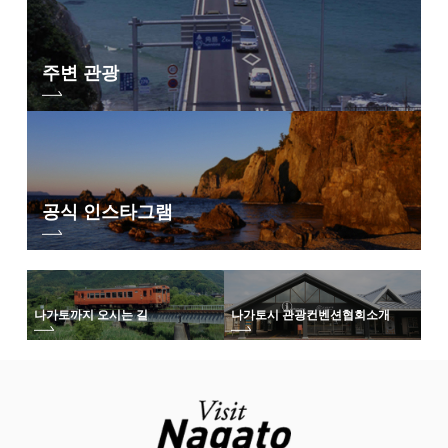
주변 관광
공식 인스타그램
나가토까지 오시는 길
나가토시 관광컨벤션협회
소개