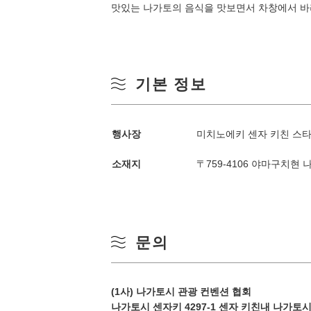
맛있는 나가토의 음식을 맛보면서 차창에서 바
기본 정보
계절별 검색
by Season
행사장
미치노에키 센자 키친 스타
소재지
〒759-4106 야마구치현 
봄
월
여름
문의
3
가을
10
(1사) 나가토시 관광 컨벤션 협회
겨울
나가토시 센자키 4297-1 센자 키친내 나가토시