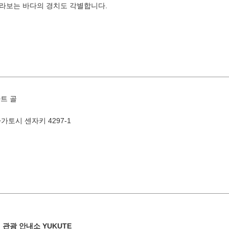
라보는 바다의 경치도 각별합니다.
8월
지역별 검색
by A
트 골
나가토시 센자키 4297-1
화
수
목
금
토
1
유야·헤
4
5
6
7
8
11
12
13
14
15
 관광 안내소 YUKUTE