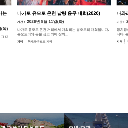
나는
나가토 유모토 온천 납량 윤무 대회(2026)
다와라
2026년 8월 11일(화)
기간：
기간：
일(목)
나가토 유모토 온천 거리에서 개최되는 봉오도리 대회입니다.
탕치장
봉오도리와 등불 싱크 외에 장치...
니다. 
 그 대
지역
후카와·유모토 지역
지역