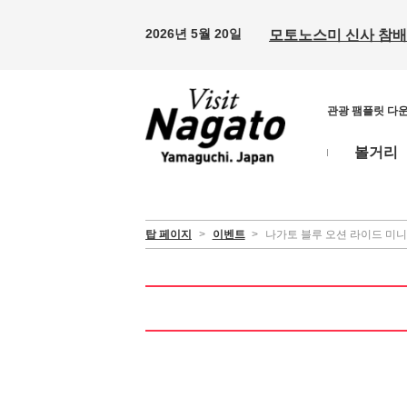
2026년 5월 20일
모토노스미 신사 참배 
관광 팸플릿 다
볼거리
탑 페이지
>
이벤트
>
나가토 블루 오션 라이드 미