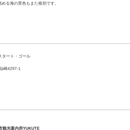
眺める海の景色もまた格別です。
8月
エリアから検索
スタート・ゴール
仙崎4297-1
火
水
木
金
土
1
油谷・
4
5
6
7
8
11
12
13
14
15
市観光案内所YUKUTE