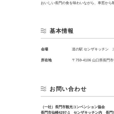
おいしい長門の食を味わいながら、車窓から
基本情報
季節から検索
会場
道の駅 センザキッチン 
by Season
所在地
〒759-4106 山口県長門市
春
月
夏
お問い合わせ
3
秋
（一社）長門市観光コンベンション協会
10
長門市仙崎4297-1 センザキッチン内 長門