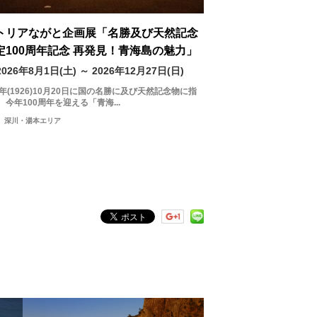
トリアながと企画展「名勝及び天然記念
定100周年記念 再発見！青海島の魅力」
2026年8月1日(土) ～ 2026年12月27日(日)
5年(1926)10月20日に国の名勝に及び天然記念物に指
、今年100周年を迎える「青海...
深川・湯本エリア