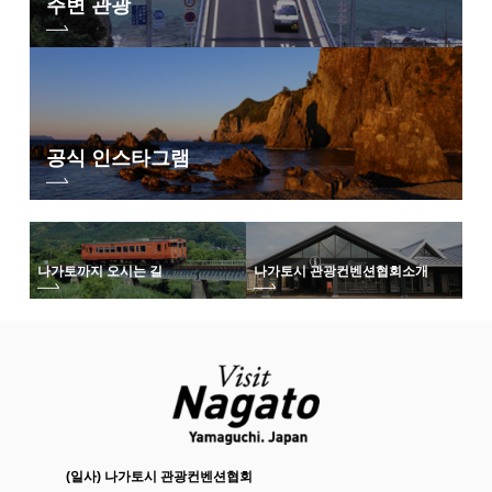
주변 관광
한 것. 그 지속력이 긴 것에 있는 것이 최근 판명되어 왔습니다. 온천의 PH
다
값은 9.9 이상. 욕조에 닿으면, 느긋하게에서 덩굴에의 체감 변화를 느끼고,
덧붙여, 뜨거운 물이 몸의 내부에 침투해 가는 것 같은 기분 좋음으로, 온천
참가비
매니아가 아니어도, 견딜 수 없는 온천입니다. 류마치 등 내부계에 효능이
있는 「마을의 탕」, 피부병에 효능이 있는 「백원의 탕」, 위장병에 효능이
4,000엔(중학생 이상)
있는 음천, 탕치장으로서 번창한 야마야마 온천의 원천력을 이 때 마음껏 즐
겨 주세요.
2,500엔(초등학생)
공식 인스타그램
※참가비에 포함되는 것：가스트로노미(식사・음료)・온천 입욕권・상해
보험대
신청 방법
기간
나가토까지 오시는 길
나가토시 관광컨벤션협회
소개
9월 6일(월) 10:00~11월 6일(토) 18:00
방법 「
PassMarket(전용 페이지)
」사이트에서 예약해 주세요
숙박 세트 플랜의 안내
숙박과 티켓, 입욕권이 세트로 되어 있는 숙박 세트 플랜도 꼭 이용해 주세
요
개스트로노미 워킹 숙박 플랜 일람
(일사) 나가토시 관광컨벤션협회