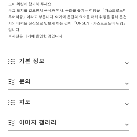
노미 워킹에 참가해 주세요.
※그 토지를 걸으면서 음식과 역사, 문화를 즐기는 여행을 「가스트로노미
투어리즘」이라고 부릅니다. 여기에 온천의 요소를 더해 워킹을 통해 온천
지의 매력을 전신으로 맛보게 하는 것이 「ONSEN・가스트로노미 워킹」
입니다
※사진은 과거에 촬영한 것입니다
기본 정보
문의
행사장
【시작 / 골】 나가토시 다마야마 온천 유마치 주차
장 (구마노 신사 옆)
8월
소재지
〒759-4211 야마구치현 나가토시 아야마 5069
지도
俵山온천 가스트로노미 워킹 실행위원회(사무국:㈜SD-WORLD)
〒759-4211 야마구치현 나가토시 아야마 5069
교통편
■ 차로 오시는 분
TEL:
0837-29-5000
계절별 검색
by Season
・미네 IC에서 40분
Email:staff.sdworld@gmail.com
이미지 갤러리
・시모노세키 IC에서 50분
월
화
수
목
금
토
일
Google 지도에서 보기
■열차/버스