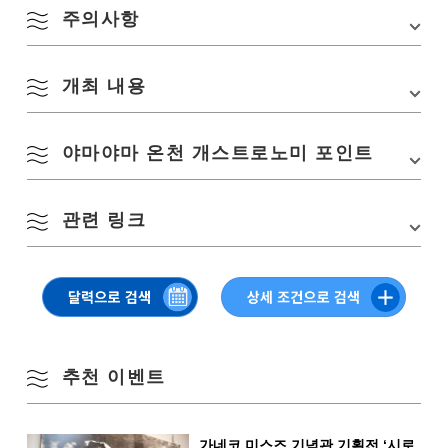
1
2
・JR 산요 신칸센 ・신야마구치역에서 차 70분
주의사항
봄
・JR 산요 신칸센・신시모노세키역에서 차 70분
・JR 미네선 나가토 유모토역에서 버스로 약 16분
3
4
5
6
7
8
9
개최 내용
여름
■ 비행기
・야마구치 우베 공항에서 차 80분 자동차도 “미네
10
11
12
13
14
15
16
■코로나 감염 방지 대책에 대해서(수시로 재검토 있음)
IC”에서 차로 약 45분
<주최자>
가을
야마야마 온천 개스트로노미 포인트
공식 페이지
・제공하는 식품이나 장소의 위생 관리, 이벤트에 관계되는 스
주차장
야마야마 온천 제2주차장: 100대
17
18
19
20
21
22
23
탭의 건강 관리, 화장실・양치질의 실시, 검온의 철저를 도모하
ONSEN·가스트로노미 투어리즘
※숙박에 주차장이 있으면, 그쪽을 우선해 주세요
고 있습니다 ・마스크 착용으로 대응하겠습니다
【제11회】ONSEN・가스트로노미 워킹 in 나가토・바야마 온천
겨울
<참가자 여러분께 부탁>
관련 링크
24
25
26
27
28
29
30
메구루
주차장 요금
무료
・예방 접종법에 근거해 실시된 신형 코로나 바이러스 감염증의
일시
백신 접종을 완료한 쪽・화장실・양치질의 실시, 마스크 착용의
향수 온천 마을과 목가적인 시골을 빠져나와, 목립의 길을 진행한 앞에, 아
협력을 부탁합니다 ・당일은 검온 등 건강 상태를 확인하는 경
름다운 단풍이 펼쳐지는 「니시넨지」! 기분 나름대로 식사와 함께 즐겨 주
31
2025년 11월 8일(토) 10:00~16:00
【2024.11.9 개최】제10회 ONSEN·가스트로노미 워킹 in 나가토·바
세요. 현지인의 대접, 사토야마의 정경, 야마야마에서 마음껏 리트리트해 주
우가 있습니다
※우천 결행(악천후의 경우는 중지합니다)
지역별 검색
야마(이벤트 리포트)
세요!
・설치하고 있는 손가락 소독제를 이용해 주세요 ・식사 장소가
by Area
« 7월
9월 »
혼잡하는 것을 피하기 위해, 식사 포인트에 들어가는 데 기다리
【2023.11.11 개최】제9회 ONSEN·가스트로노미 워킹 in 나가토·바
실시 내용
야마(이벤트 리포트)
는 경우가 있습니다. 사이를 열고, 느긋하게 늘어서는 등 협력을
ONSEN・가스트로노미워킹 약 9 km
부탁합니다 ・이벤트 종료 후 2주일 이내에 만일 감염증 발병한
【2022.11.21 개최】제8회 ONSEN·가스트로노미 워킹 in 나가토·바
추천 이벤트
경우는, 신속하게 주최자에게 보고를 해 주세요
야마(이벤트 리포트)
스타트 시간 프레임①10:00～
【2022.11.13 개최】제7회 ONSEN·가스트로노미 워킹 in 나가토·바
오미지마섬·가요
스타트 시간 프레임②10:30～
야마(이벤트 리포트)
이·센자키 지역
가네코 미스즈 기념관 기획전 ‘시로