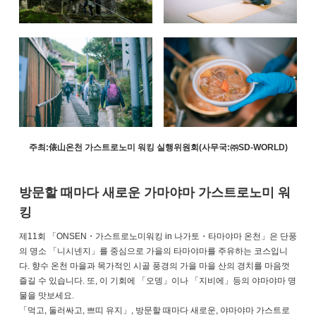
주최:俵山온천 가스트로노미 워킹 실행위원회(사무국:㈜SD-WORLD)
방문할 때마다 새로운 가마야마 가스트로노미 워
킹
제11회 「ONSEN・가스트로노미워킹 in 나가토・타마야마 온천」은 단풍
의 명소 「니시넨지」를 중심으로 가을의 타마야마를 주유하는 코스입니
다. 향수 온천 마을과 목가적인 시골 풍경의 가을 마을 산의 경치를 마음껏
즐길 수 있습니다. 또, 이 기회에 「오뎅」이나 「지비에」등의 야마야마 명
물을 맛보세요.
「먹고, 둘러싸고, 쁘띠 유지」, 방문할 때마다 새로운, 야마야마 가스트로