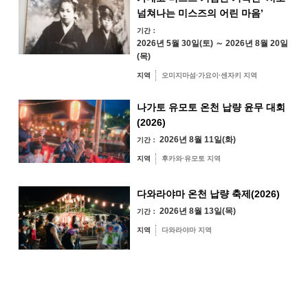
스타트 시간 프레임③10:45～
【2020.11.14 개최】제6회 ONSEN・가스트로노미 워킹 in 나가토・
넘쳐나는 미스즈의 어린 마음’
바야마 온천(이벤트 리포트)
유야·헤키 지역
미스미 지역
스타트 시간 프레임④11:00～
기간：
【2019.11.9 개최】제5회 ONSEN·가스트로노미워킹 in 나가토·아마
스타트 시간 프레임 ⑤11:15～
후카와·유모토 지역
2026년 5월 30일(토) ～ 2026년 8월 20일
야마 온천(이벤트 리포트)
(목)
【2018.11.17 개최】바야마의 가을을 맛보는 “가스트로노미 워킹”(이
다와라야마 지역
※시작 시간은 기준입니다 ※최종 골 마감 시간은 16:00입니다. 각자의 페
벤트 리포트)
지역
오미지마섬·가요이·센자키 지역
이스로 워킹을 합니다만, 16:00까지는 골 주세요 ※페이스는 개인차에 의합
니다만, 대략 3~4시간 정도 걸립니다(온천 입욕 시간은 포함되어 있지 않습
【2018.6.16 개최】바야마 온천에서 둘러싸는・타베루・쓰루(이벤트
니다)
리포트)
나가토 유모토 온천 납량 윤무 대회
【공식】ONSEN 가스트로노미 워킹(바야마 개최 페이지)
타베루
(2026)
참가 자격
백원의 탕
2026년 8월 11일(화)
키워드 검색
기간：
by Freeword
俵山의 명물 요리 「지비에」. 단골과 새로운 메뉴에 기대! 토속주도 「바야
9km 정도의 워킹이 가능한 분
마을의 탕
마 호레보레」 「옥제」 등 풍부한 라인업을 맛보세요!
지역
후카와·유모토 지역
신형 코로나 바이러스 감염 확대 방지와 참가자의 불안을 고려하여 이
俵山온천 합명회사
벤트 당일까지 신형 코로나 바이러스 백신 접종을 완료하는 것이 참가
명물 俵山 오뎅 (테바모토, 곤약, 무)
하실 수 있습니다. 접수시에 백신접종에 관한 증명서등의 제시는 요구
다와라야마 온천 납량 축제(2026)
俵山 개스트로 플레이트 (참깨 두부, 사슴 훈제 / 멧돼지 소시지, 연꽃 건
하지 않습니다만, 예약시에 상기 참가 조건에 동의해 주시고 있습니다.
착)
2026년 8월 13일(목)
양해 부탁드립니다.
기간：
당일 서프라이즈의 일품요리
이벤트 시에는 직원이 사진이나 동영상을 촬영하거나 미디어의 취재를
지역
다와라야마 지역
받는 경우가 있습니다. 대회의 영상, 사진, 기록, 각종 매체의 게재권과
숯불 뷔페 (야키토리, 은어 등) & 이즙
초상권은 주최자 및 ONSEN·가스트로노미 투어리즘 추진 기구에 속합
니다
스스로 수확한 유자키치를 짜서 소다 할인 주스!
국적, 연령, 성별 등은 일절 묻지 않습니다. 엔트리는 초등학생 이상. 미
토속주는 3개의 개스트로포인트에서 제공
취학 아동 참가의 경우 보호자 동반이 필요합니다.