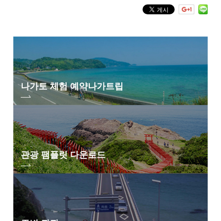
대회의 기리나 매너, 교통 룰을 지킬 수 있는 쪽
※메뉴는 현시점의 예정이 됩니다. 내용은 예고 없이 변경될 수 있습니다
보행이 곤란한 분은 개호자의 동반이 필요합니다
<주의>
식사, 술을 포함한 음료를 제공하는 대회가 되기 때문에, 참가 신청시에
는 주의해 주세요
술을 동반하는 이벤트이므로, 음주하는 경우는, 대중 교통기관 등을 이
용해 주세요
나가토 체험 예약
나가트립
모집 정원
100명
당일 접수 회장
관광 팸플릿 다운로드
나가토시 다마야마 온천 유마치 주차장(구마노 신사 옆)
사용하다
〒759-4211 야마구치현 나가토시 아야마 5069
워킹 후에는 야마야마 온천으로. 골 때 「마을의 탕」 「시라자루의 탕」중
복장・소지품
에 무료 입욕할 수 있는 온천권을 건네드립니다.
걷기 쉬운 복장・신발로 참가해 주세요
<바야마 온천의 특색>
「류마치의 명탕」이라고 불리며, 내부계 질환의 치유에 효능이 있습니다.
모자·비구·자신에 있던 음료·온천 입욕시의 수건 등은 각자에서 준비해
그 수수께끼는 원천수가 풍부한 「수소」를 용존해, 매우 「환원력」이 강
주세요 ※복수의 가스트로노미 포인트에서는 음료를 준비하고 있습니