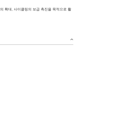
의 확대, 사이클링의 보급 촉진을 목적으로 활
rea
일
오미지마섬·가
요이·센자키
2
지역
키 지역
미스미 지역
9
후카와·유모토 지역