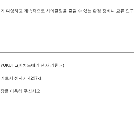
가 다양하고 계속적으로 사이클링을 즐길 수 있는 환경 정비나 교류 인구
8월
YUKUTE(미치노에키 센자 키친내)
지역별 검색
by A
나가토시 센자키 4297-1
장을 이용해 주십시오.
화
수
목
금
토
1
유야·헤
4
5
6
7
8