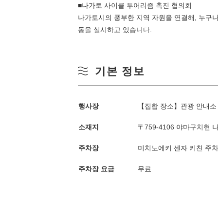
■나가토 사이클 투어리즘 촉진 협의회
나가토시의 풍부한 지역 자원을 연결해, 누구나
동을 실시하고 있습니다.
기본 정보
행사장
【집합 장소】관광 안내소 
계절별 검색
by Season
소재지
〒759-4106 야마구치현 
봄
주차장
미치노에키 센자 키친 주차
월
주차장 요금
무료
여름
3
가을