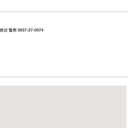
11
12
13
14
15
18
19
20
21
22
협회 0837-27-0074
키워드 검색
by F
25
26
27
28
29
« 7월
9월 »