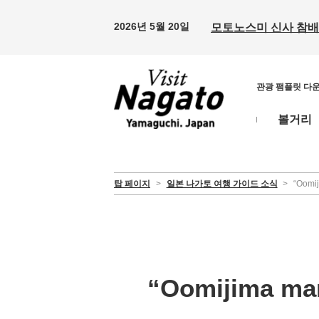
2026년 5월 20일
모토노스미 신사 참배 
관광 팸플릿 다
볼거리
탑 페이지
>
일본 나가토 여행 가이드 소식
>
“Oomi
“Oomijima m