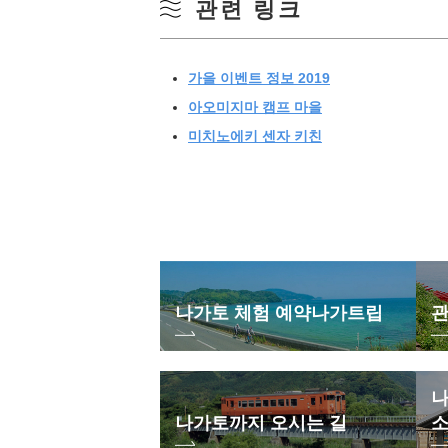
관련 링크
가을 이벤트 정보 2019
아오미지마 캠프 마을
미치노에키 센자 키친
나가토 체험 예약
나가트립
관
나
나가토까지 오시는 길