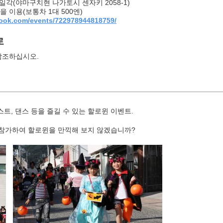
각(야마구치현 나가토시 센자키 2058-1)
이용(보통차 1대 500엔)
book.com/events/722978944818759/
로
참조하십시오.
, 댄스 등을 즐길 수 있는 할로윈 이벤트.
 참가하여 할로윈을 만끽해 보지 않겠습니까?