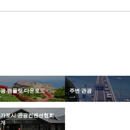
광 팸플릿 다운로드
주변 관광
가토시 관광컨벤션협회
소개