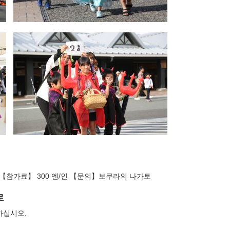
친【참가료】
300
엔/인 【문의】보쿠라의 나가토
로
하십시오.