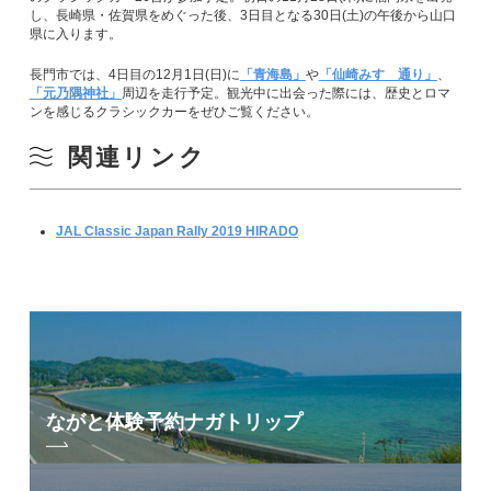
し、長崎県・佐賀県をめぐった後、3日目となる30日(土)の午後から山口
県に入ります。
長門市では、4日目の12月1日(日)に
「青海島」
や
「仙崎みすゞ通り」
、
「元乃隅神社」
周辺を走行予定。観光中に出会った際には、歴史とロマ
ンを感じるクラシックカーをぜひご覧ください。
関連リンク
JAL Classic Japan Rally 2019 HIRADO
ながと体験予約
ナガトリップ