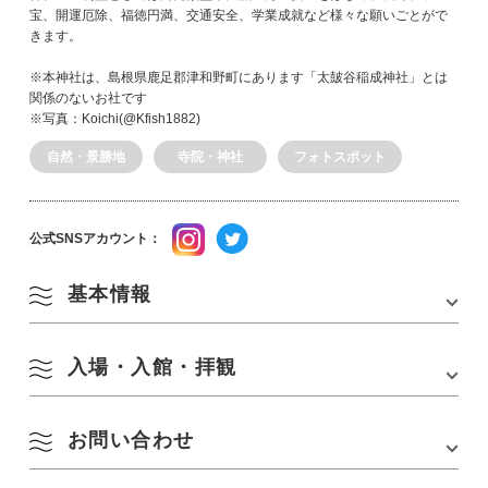
宝、開運厄除、福徳円満、交通安全、学業成就など様々な願いごとがで
きます。
※本神社は、島根県鹿足郡津和野町にあります「太皷谷稲成神社」とは
関係のないお社です
※写真：Koichi(@Kfish1882)
自然・景勝地
寺院・神社
フォトスポット
公式SNSアカウント：
基本情報
入場・入館・拝観
住所
〒759-4712 山口県長門市油谷津黄498
アクセス
■神社へのおすすめカーナビゲーション設定
TEL：0837-32-2003 / 食事処「汐風(しおかぜ)」
お問い合わせ
開館時間
9:30～16:30
※16:30までに神社敷地を退出されるようお願い
■自家用車
いたします