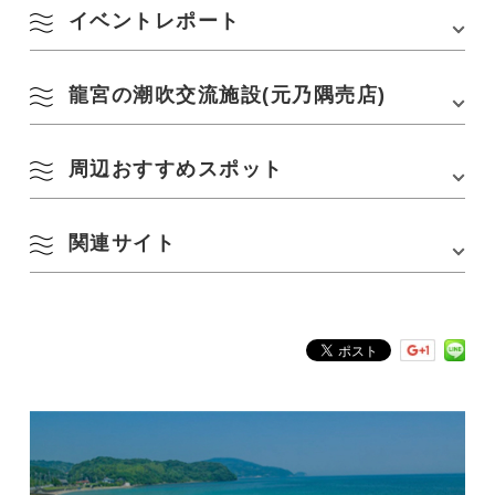
△クリックorタップでパンフレットページへ
お手洗い
あり
イベントレポート
7月
○
×
–
詩歩「死ぬまでに行きたい！世界の絶景
※ 龍宮の潮吹交流施設内(第1駐車場そばの売店)
日本編」掲載
※「龍宮の潮吹」展望デッキ付近
8月
○
△
×
龍宮の潮吹交流施設(元乃隅売店)
元乃隅神社ライトアップ双龍一会 ～冬～
公式SNSアカウント
Instagram
X
お盆期間（8月8日
※お盆期間を除く
トンネルをくぐるには
(イベントレポート)
(土)〜16日(日)）
土日は参拝可
①右肩を下げて
周辺おすすめスポット
元乃隅神社に隣接する「
龍宮の潮吹交流施設(元乃隅売店)
」。
②右手を前に伸ばし
9月
○
×
–
③身体全体を左に向けつつ潜ります。
地元生産者による海産物や野菜、「鳥居」にちなんだ開運グッズや長門
(現地のトンネルの右下にも潜り方のレクチャーが記されています。)
市の定番お土産などが販売されています。
関連サイト
龍宮の潮吹
10月
○
×
–
ぜひ、トンネルを潜って願いを叶えてね！
千畳敷
11月
○
×
–
元乃隅神社公式サイト
棚田の花段
2021年12月15日(水)〜19日(日)の期間限定で、神社･地域･観光事業者が
連携し、長門市の観光名所である元乃隅神社をライトアップする「元乃
隅神社ライトアップ双龍一会 ～冬～」(主催：ビッグワンネクスト)を開
催しました。
→
イベントレポートはこちらのページをご覧ください
「龍宮の潮吹交流施設」（元乃隅売店）