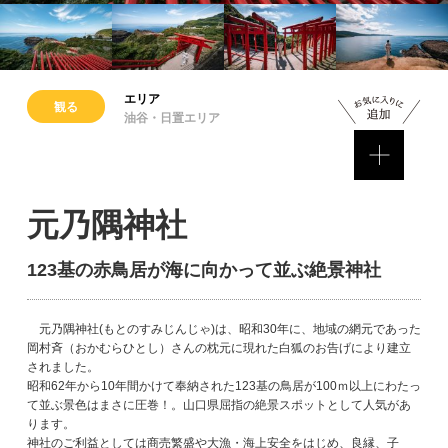
エリア
観る
油谷・日置エリア
元乃隅神社
123基の赤鳥居が海に向かって並ぶ絶景神社
元乃隅神社(もとのすみじんじゃ)は、昭和30年に、地域の網元であった
岡村斉（おかむらひとし）さんの枕元に現れた白狐のお告げにより建立
されました。
昭和62年から10年間かけて奉納された123基の鳥居が100ｍ以上にわたっ
て並ぶ景色はまさに圧巻！。山口県屈指の絶景スポットとして人気があ
ります。
神社のご利益としては商売繁盛や大漁・海上安全をはじめ、良縁、子