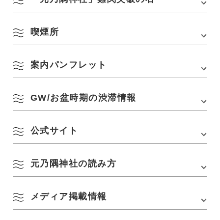
▽カメラ設置場所
・2026年5月2日(土)〜10日(日)のGW期間
「大鳥居」の近くに「無人授与所」があります
・個人のドローン撮影はご遠慮ください
第2駐車場：24台
・2026年8月8日(土)〜16日(日)のお盆期間
(神社まで約200ｍ)
2.御朱印は「愛・勝・栄・繁・幸・福・富・気・成・隆」の10種類から
▽本神社は、島根県鹿足群津和野町にあります「太鼓谷稲成
※第2駐車場は第1駐車場が混雑する際に開放され
（2026/5/20更新）
喫煙所
こちらは、元乃隅神社のユニークなスポット。
選ぶことができ、白狐が真ん中にあしらわれています
神社」とは関係のないお社です
ます
5月・8月については上記期間以外の土日は参拝可となります
潜り抜けることで願い事が叶う！「難関突破」という石のトンネルで
※バス駐車場の一角を「身障者用駐車場」として
す。
3.参拝日は授与所に備え付けてあるペンで自ら御朱印に記載するようにな
利用可
■撮影：Koichi(@Kfish1882)/モデル：るか(@rk19_photo)_2024年5月
っています。お初穂料はお気持ちでお納めください
2026
参拝
案内パンフレット
元乃隅神社の喫煙所は、売店から駐車場方面に進み、右手の坂を登ると
撮影
※大体500円前後が目安です
年
あります。
■バス(予約不可)
神社前： 6台
平日
土日祝
その他連休
GW/お盆時期の渋滞情報
元乃隅神社案内マップのダウンロードは
■二輪車
3月
○
×
–
こちら
第1駐車場：約20台
4月
○
×
–
公式サイト
元乃隅神社は連休、特にGWやお盆時期に駐車場入庫待ちの渋滞が発生し
駐車場料金
■乗用車
やすいです。GW/お盆時期の状況はこちら↓のページでご案内いたしま
1時間につき300円
す。
(1時間を超える毎に100円で最大500円)
5月
○
△
×
元乃隅神社の読み方
山口・長門観光スポット渋滞情報〔GW/お盆：元乃隅神社/センザキッチ
■バス
GW期間（5月2日
※GW期間を除く
ン〕
1,500円/回
(土)〜10日(日))
土日は参拝可
メディア掲載情報
■二輪車
元乃隅神社は「もとのすみじんじゃ」と読みます。
100円/回
6月
○
×
–