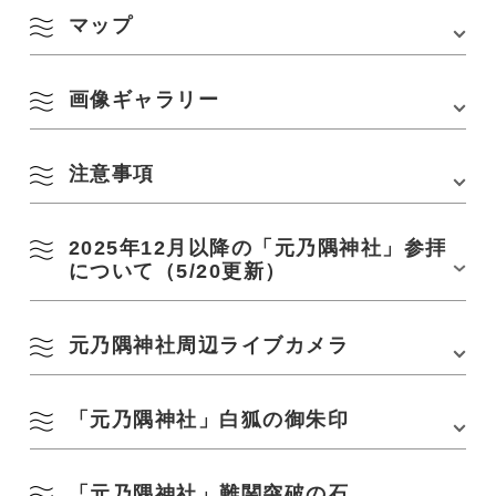
中国自動車道「美祢IC」から約60分
※夜間の立入・撮影は禁止です
マップ
長門市観光案内所YUKUTE (TEL : 0837-26-0708)
こちらは仙崎地区にある観光案内所です。カーナビの目的地設定には
■タクシー
【注意】
【汐風：0837-32-2003】の電話番号をご入力ください。
・JR山陰本線「長門古市駅」から約20分
●2026年3月〜11月は一部参拝休止の日がありま
・JR山陰本線「人丸駅」から約20分
画像ギャラリー
すので、下記「2025年12月以降の「元乃隅神社」
・JR山陰本線「長門市駅」から約40分
Google Mapsはこちら
参拝について」をご確認ください
【長門市駅方面からの方】
注意事項
■撮影：Koichi(@Kfish1882)_2023年5月撮影/協力：NICO STOP)
最寄り駅：長門古市駅
古市タクシー/TEL：0837-37-3194
(長門古市駅前に営業所あり)
(片道約3,000円前後/約20分）
2025年12月以降の「元乃隅神社」参拝
(交通状況によりますのであくまで目安です)
について（5/20更新）
▽公共のバスや列車でのアクセスは困難です。自家用車、レ
【下関駅方面からの方】
ンタカー、タクシーにてお越しください。最寄り駅からのバ
最寄り駅：人丸駅
スはございません。
元乃隅神社周辺ライブカメラ
人丸タクシー/TEL：0837-32-1126
【2025年12月〜2月の参拝について】
(人丸駅前に営業所あり)
▽バスツアーを企画される旅行会社様、バス事業者の皆様へ
こちらの期間は土日祝含めて参拝可能です。
(片道約3,000円前後/約20分）
・元乃隅神社付近は、バス同士の離合が難しい参道になり
(交通状況によりますのであくまで目安です)
ますので、必ず一方通行にご協力ください
「元乃隅神社」白狐の御朱印
・
ライブカメラ①はこちら
【2026年3月〜11月の参拝について】
・
ライブカメラ②はこちら
▽夜間撮影やドローン撮影について
駐車場
■乗用車
下記のとおり一部参拝休止になります。
・私有地ですので、夜間の立ち入りや撮影等はご遠慮くだ
第1駐車場：92台
・2026年3月〜11月の【土曜日】【日曜日】【祝日】
さい
「元乃隅神社」難関突破の石
1.「元乃隅神社」の御朱印の場所は、連なる赤い鳥居の１番上、6Mの
(神社の目の前)