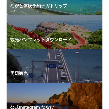
ながと体験予約
ナガトリップ
詩歩「死ぬまでに行きたい！世界の絶景 日本編」掲載
観光パンフレット
ダウンロード
2014年7月に出版された「死ぬまでに行きたい！世界の絶景 日本編」に
掲載されました。著者の詩歩さんはインターネット広告代理店にて、新
規事業開発に携わり、新卒研修で作成したFacebookページが2013年9月
現在で57万7千「いいね！」を超えた事がきっかけとなり、同年に同名書
籍化し、Amazon総合ランキング1位、オリコン2014年度写真集ランキン
グ1位を獲得するなど話題になりました。その後、2014年7月に2作目と
なる「死ぬまでに行きたい！世界の絶景 日本編」を出版し、こちらも
周辺観光
Amazon総合ランキング1位を獲得し、シリーズ累計35万部を超えるベス
トセラーとなっています。
出版社：三才ブックス出版日：2014年7月著者：詩歩
CNN「日本の最も素晴らしい場所36選」
公式Instagram ななび