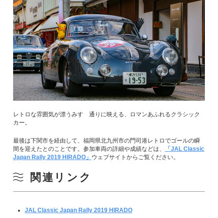
レトロな雰囲気が漂うみすゞ通りに映える、ロマンあふれるクラシック
カー。
最後は下関市を経由して、福岡県北九州市の門司港レトロでゴールの瞬
間を迎えたとのことです。参加車両の詳細や成績などは、
「JAL Classic
Japan Rally 2019 HIRADO」
ウェブサイトからご覧ください。
関連リンク
JAL Classic Japan Rally 2019 HIRADO