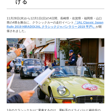
ける
11月28日(木)から12月1日(日)の4日間、長崎県・佐賀県・福岡県・山口
県の4県を舞台に、クラシックカーの走行イベント
「JAL Classic Japan
Rally 2019 HIRADO(JAL クラシックジャパンラリー 2019 平戸)」
が開
催されました。
1台のクラシックカーに乗車するのは、運転手のドライバーと補佐役の