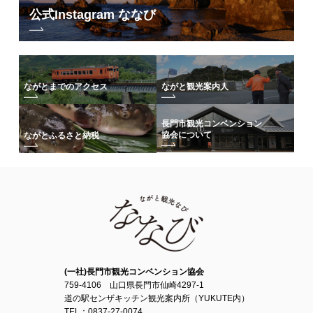
公式Instagram ななび
ながとまでのアクセス
ながと観光案内人
長門市観光コンベンション
協会について
ながとふるさと納税
(一社)長門市観光コンベンション協会
759-4106 山口県長門市仙崎4297-1
道の駅センザキッチン観光案内所（YUKUTE内）
TEL：0837-27-0074