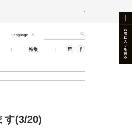
Language
う
特集
3/20)