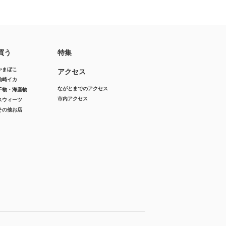
買う
特集
かまぼこ
アクセス
仙崎イカ
ながとまでのアクセス
干物・海産物
市内アクセス
スウィーツ
その他お店