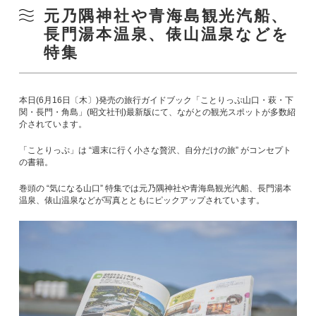
元乃隅神社や青海島観光汽船、
長門湯本温泉、俵山温泉などを
特集
本日(6月16日〔木〕)発売の旅行ガイドブック「ことりっぷ山口・萩・下
関・長門・角島」(昭文社刊)最新版にて、ながとの観光スポットが多数紹
介されています。
「ことりっぷ」は “週末に行く小さな贅沢、自分だけの旅” がコンセプト
の書籍。
巻頭の “気になる山口” 特集では元乃隅神社や青海島観光汽船、長門湯本
温泉、俵山温泉などが写真とともにピックアップされています。