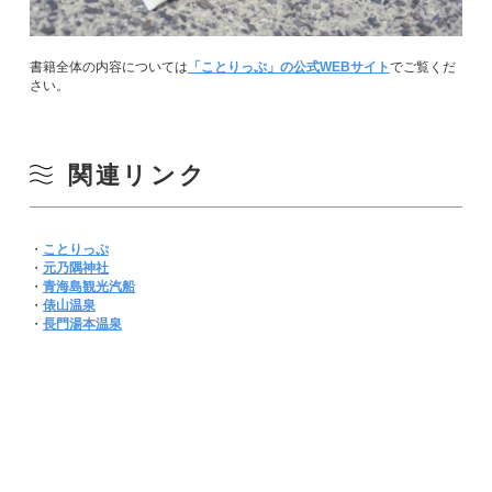
書籍全体の内容については
「ことりっぷ」の公式WEBサイト
でご覧くだ
さい。
関連リンク
・
ことりっぷ
・
元乃隅神社
・
青海島観光汽船
・
俵山温泉
・
長門湯本温泉