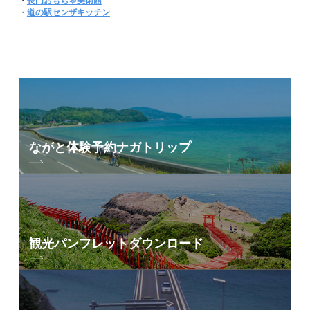
・
長門おもちゃ美術館
・
道の駅センザキッチン
ながと体験予約
ナガトリップ
観光パンフレット
ダウンロード