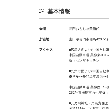
基本情報
会場
長門おもちゃ美術館
所在地
山口県長門市仙﨑4297-1
アクセス
■広島方面より(中国自動車道
中国自動車道 美祢東JCT
季節から検索
by Season
折→センザキッチン
■九州方面より(中国自動車道
春
※博多〜長門湯本温泉〜
月
中国自動車道 美祢西IC
夏
282号青海島方面へ左折
3
秋
■元乃隅神社・角島方面より
国道191号「正明市」交