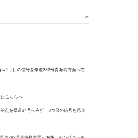
折→1つ目の信号を県道282号青海島方面へ右
by Area
くはこちらへ
日
青海島・通・
仙崎エリア
交差点を県道34号へ右折→3つ目の信号を県道
2
日置エリア
三隅エリア
9
深川・湯本エリア
県道282号青海島方面へ左折→センザキッチ