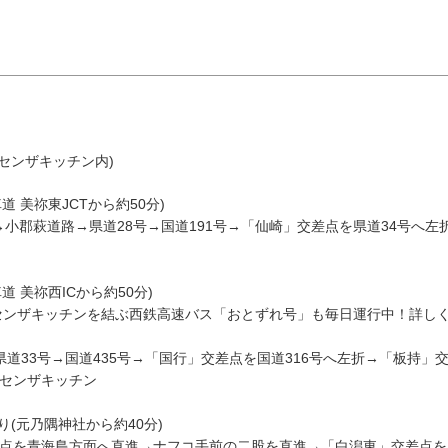
(センザキッチン内)
 美祢東JCTから約50分)
8月
→小郡萩道路→県道28号→国道191号→「仙崎」交差点を県道34号へ左
エリアから検索
 美祢西ICから約50分)
センザキッチンを結ぶ西鉄高速バス「おとずれ号」も毎日運行中！詳し
火
水
木
金
土
→県道33号→国道435号→「国行」交差点を国道316号へ左折→「板持」
1
→センザキッチン
油谷・
4
5
6
7
8
(元乃隅神社から約40分)
差点を青海島方面へ直進→ナフコ手前の二股を直進→「白潟東」交差点を