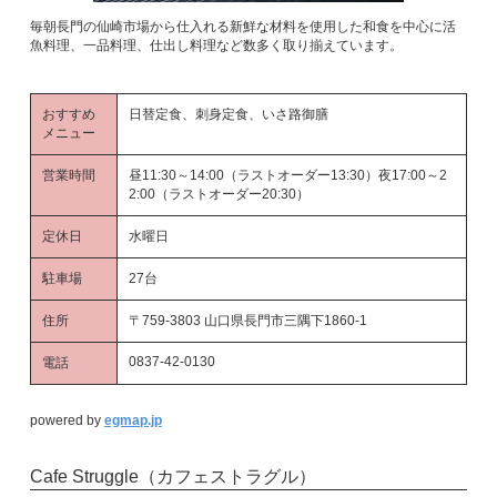
毎朝長門の仙崎市場から仕入れる新鮮な材料を使用した和食を中心に活
魚料理、一品料理、仕出し料理など数多く取り揃えています。
おすすめ
日替定食、刺身定食、いさ路御膳
メニュー
営業時間
昼11:30～14:00（ラストオーダー13:30）夜17:00～2
2:00（ラストオーダー20:30）
定休日
水曜日
駐車場
27台
住所
〒759-3803 山口県長門市三隅下1860-1
0837-42-0130
電話
powered by
egmap.jp
Cafe Struggle（カフェストラグル）