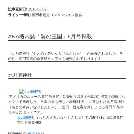
記事更新日:
2016.06.02
ライター情報:
長門市観光コンベンション協会
ANA機内誌「翼の王国」6月号掲載
「元乃隅神社（もとのすみいなりじんんじゃ）」が紹介されました。そ
の他、長門市内の食事処やカフェも紹介されております！
元乃隅神社
アメリカのニュース専門放送局・CNNが2016（平成28）年3月30日にウ
ェブ上で発表した「日本の最も美しい場所31選 」に選ばれた元乃隅神社
（もとのすみいなりじんじゃ）。
連日、観光客が押しよせる長門市内の
大注目スポットです。
元乃隅神社
（もとのすみいなりじんじゃ）〒759-4712 山口県長門
市油谷津黄498
powered by
egmap.jp