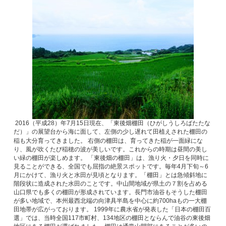
2016（平成28）年7月15日現在、「東後畑棚田（ひがしうしろばたたな
だ）」の展望台から海に面して、左側の少し遅れて田植えされた棚田の
稲も大分育ってきました。
右側の棚田は、育ってきた
稲が一面緑にな
り、風が吹くたび稲穂の波が美しいです。これからの時期は昼間の美し
い緑の棚田が楽しめます。 「東後畑の棚田」は、漁り火・夕日を同時に
見ることができる、全国でも屈指の絶景スポットです。毎年4月下旬～6
月にかけて、漁り火と水田が見頃となります。「棚田」とは急傾斜地に
階段状に造成された水田のことです。中山間地域が県土の７割を占める
山口県でも多くの棚田が形成されています。長門市油谷もそうした棚田
が多い地域で、本州最西北端の向津具半島を中心に約700haもの一大棚
田地帯が広がっております。 1999年に農水省が発表した「日本の棚田百
選」では、当時全国117市町村、134地区の棚田とならんで油谷の東後畑