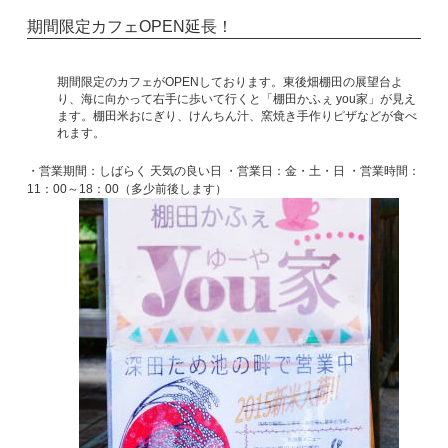
期間限定カフェOPEN延長！
期間限定のカフェがOPENしております。東後畑棚田の展望台よ
り、海に向かって右手に歩いて行くと「棚田かふぇ you家」が見え
ます。棚田米おにぎり、けんちん汁、窯焼き手作りピザなどが食べ
れます。
・営業期間：しばらく 天気の良い日
・営業日：金・土・日
・営業時間：
11：00～18：00（多少前後します）