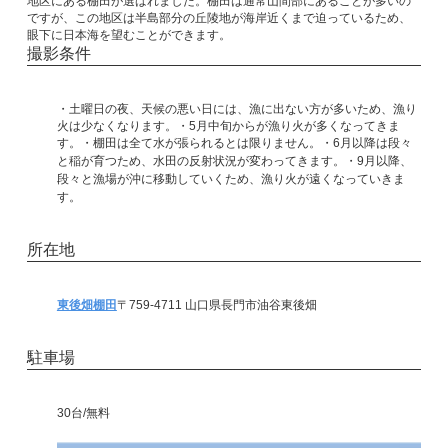
地区にある棚田が選ばれました。棚田は通常山間部にあることが多いの
ですが、この地区は半島部分の丘陵地が海岸近くまで迫っているため、
眼下に日本海を望むことができます。
撮影条件
・土曜日の夜、天候の悪い日には、漁に出ない方が多いため、漁り
火は少なくなります。・5月中旬からが漁り火が多くなってきま
す。・棚田は全て水が張られるとは限りません。・6月以降は段々
と稲が育つため、水田の反射状況が変わってきます。
・9月以降、
段々と漁場が沖に移動していくため、漁り火が遠くなっていきま
す。
所在地
東後畑棚田
〒759-4711 山口県長門市油谷東後畑
駐車場
30台/無料