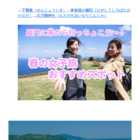
→
千畳敷（せんじょうじき）
→
東後畑の棚田（ひがしうしろばたの
たなだ）
→
元乃隅神社（もとのすみいなりじんじゃ）