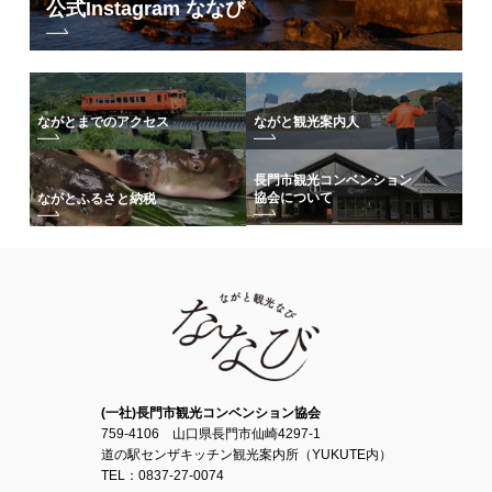
公式Instagram ななび
ながとまでのアクセス
ながと観光案内人
長門市観光コンベンション
協会について
ながとふるさと納税
(一社)長門市観光コンベンション協会
759-4106 山口県長門市仙崎4297-1
道の駅センザキッチン観光案内所（YUKUTE内）
TEL：0837-27-0074