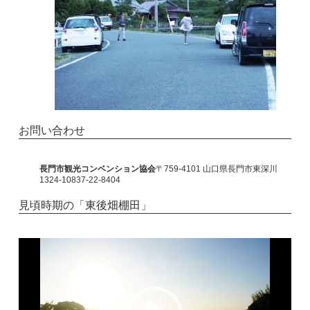
お問い合わせ
長門市観光コンベンション協会
〒759-4101 山口県長門市東深川
1324-10837-22-8404
見頃時期の「東後畑棚田」
動
画
プ
レ
ー
ヤ