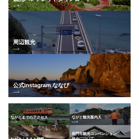
周辺観光
公式Instagram ななび
ながとまでのアクセス
ながと観光案内人
長門市観光コンベンション
協会について
ながとふるさと納税