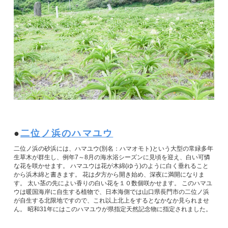
二位ノ浜のハマユウ
二位ノ浜の砂浜には、ハマユウ(別名：ハマオモト)という大型の常緑多年
生草木が群生し、例年7～8月の海水浴シーズンに見頃を迎え、白い可憐
な花を咲かせます。 ハマユウは花が木綿(ゆう)のように白く垂れること
から浜木綿と書きます。 花は夕方から開き始め、深夜に満開になりま
す。 太い茎の先によい香りの白い花を１０数個咲かせます。 このハマユ
ウは暖国海岸に自生する植物で、日本海側では山口県長門市の二位ノ浜
が自生する北限地ですので、これ以上北上をするとなかなか見られませ
ん。 昭和31年にはこのハマユウが県指定天然記念物に指定されました。