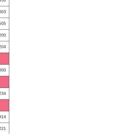
003
505
200
204
000
234
914
221