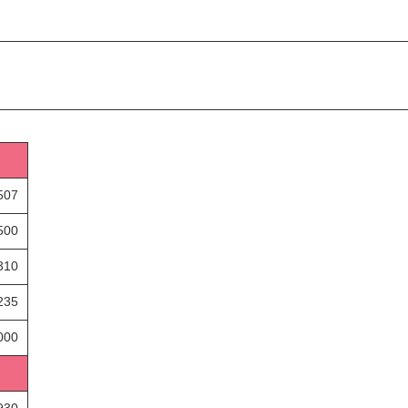
507
500
310
235
000
930