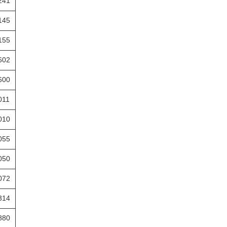
241
145
155
602
600
011
010
055
050
072
314
880