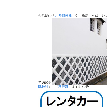
今話題の「
元乃隅神社
」や「角島」へは、レ
で約50分
隅神社
」→「
秋芳洞
」まで約60分