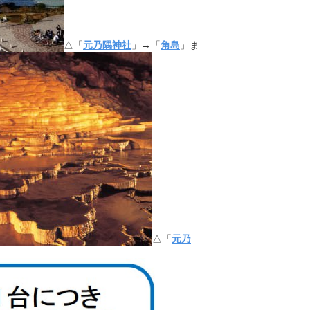
△「
元乃隅神社
」→「
角島
」ま
△「
元乃