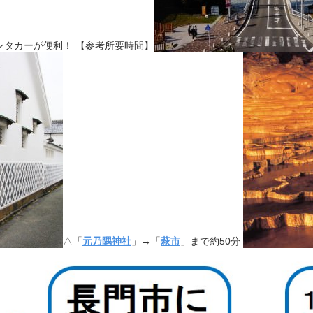
ンタカーが便利！ 【参考所要時間】
△「
元乃隅神社
」→「
萩市
」まで約50分