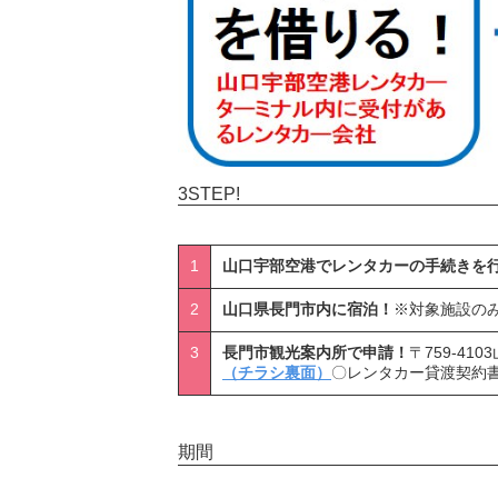
3STEP!
1
山口宇部空港でレンタカーの手続きを
2
山口県長門市内に宿泊！
※対象施設の
3
長門市観光案内所で申請！
〒759-41
（チラシ裏面）
〇レンタカー貸渡契約
期間