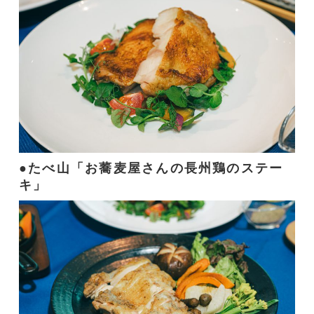
たべ山「お蕎麦屋さんの長州鶏のステー
キ」