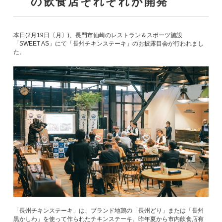
の飲食店それぞれが開発
本日(2月19日〔月〕)、長門市仙崎のレストラン＆スポーツ施設
「SWEET AS」にて「長州チキンステーキ」のお披露目会が行われまし
た。
「長州チキンステーキ」は、ブランド地鶏の「長州どり」または「長州
黒かしわ」を使って作られたチキンステーキ。昨年夏から市内飲食店有