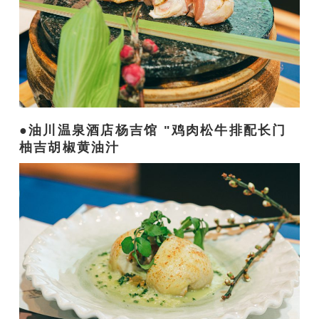
油川温泉酒店杨吉馆 "鸡肉松牛排配长门
柚吉胡椒黄油汁