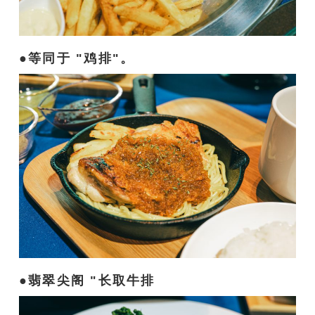
等同于 "鸡排"。
翡翠尖阁 "长取牛排