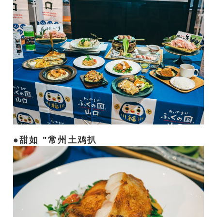
甜如 "常州土鸡扒