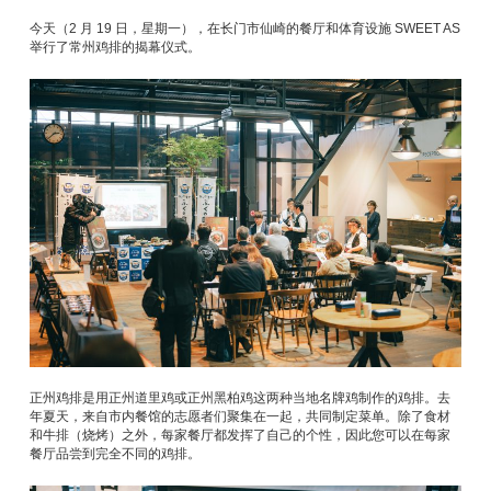
今天（2 月 19 日，星期一），在长门市仙崎的餐厅和体育设施 SWEET AS
举行了常州鸡排的揭幕仪式。
正州鸡排是用正州道里鸡或正州黑柏鸡这两种当地名牌鸡制作的鸡排。去
年夏天，来自市内餐馆的志愿者们聚集在一起，共同制定菜单。除了食材
和牛排（烧烤）之外，每家餐厅都发挥了自己的个性，因此您可以在每家
餐厅品尝到完全不同的鸡排。